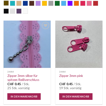
alt messing
aqua
beige
blau
braun
flieder
gelb
grau
grün
hellblau
Lila
orange
pink
rosa
rot
schwarz
silber
violett
weiss
Auf die
Auf die
Wunschliste
Wunschliste
3MM
3MM
Zipper 3mm silber für
Zipper 3mm pink
spitzen Reißverschluss
CHF
0.45
/ Stk.
CHF
0.45
/ Stk.
25 Stk. vorrätig
19 Stk. vorrätig
IN DEN WARENKORB
IN DEN WARENKORB