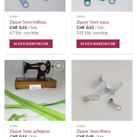
5MM
5MM
Zipper 5mm hellblau
Zipper 5mm aqua
CHF
0.55
/ Stk.
CHF
0.55
/ Stk.
67 Stk. vorrätig
331 Stk. vorrätig
IN DEN WARENKORB
IN DEN WARENKORB
Auf die
Auf die
Wunschliste
Wunschliste
5MM
3MM
Zipper 5mm apfelgrün
Zipper 3mm Weiss
CHF
0.55
/ Stk.
CHF
0.45
/ Stk.