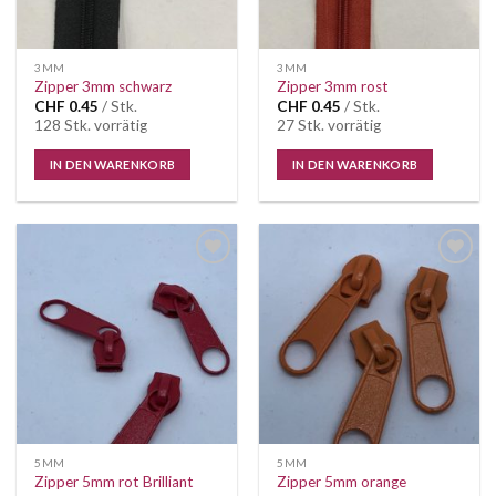
3MM
3MM
Zipper 3mm schwarz
Zipper 3mm rost
CHF
0.45
/ Stk.
CHF
0.45
/ Stk.
128 Stk. vorrätig
27 Stk. vorrätig
IN DEN WARENKORB
IN DEN WARENKORB
Auf die
Auf die
Wunschliste
Wunschliste
5MM
5MM
Zipper 5mm rot Brilliant
Zipper 5mm orange