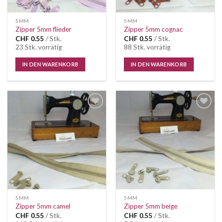
5MM
5MM
Zipper 5mm flieder
Zipper 5mm cognac
CHF
0.55
/ Stk.
CHF
0.55
/ Stk.
23 Stk. vorrätig
88 Stk. vorrätig
IN DEN WARENKORB
IN DEN WARENKORB
Auf die
Auf die
Wunschliste
Wunschliste
5MM
5MM
Zipper 5mm camel
Zipper 5mm beige
CHF
0.55
/ Stk.
CHF
0.55
/ Stk.