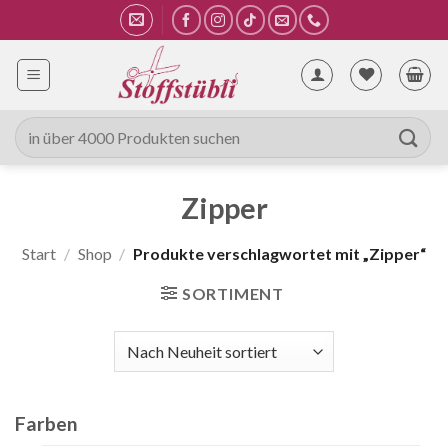
Zum
Inhalt
springen
Suche
nach:
Zipper
Start
/
Shop
/
Produkte verschlagwortet mit „Zipper“
SORTIMENT
Farben