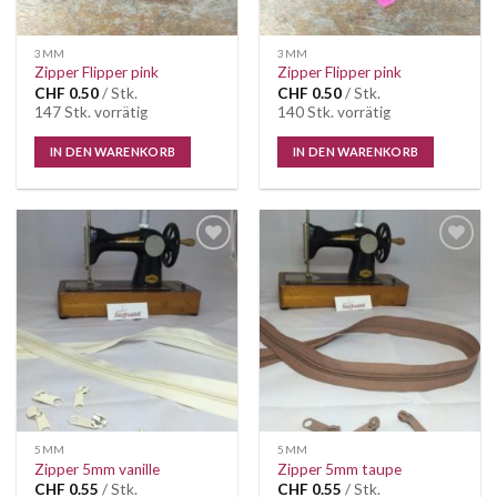
3MM
3MM
Zipper Flipper pink
Zipper Flipper pink
CHF
0.50
/ Stk.
CHF
0.50
/ Stk.
147 Stk. vorrätig
140 Stk. vorrätig
IN DEN WARENKORB
IN DEN WARENKORB
Auf die
Auf die
Wunschliste
Wunschliste
5MM
5MM
Zipper 5mm vanille
Zipper 5mm taupe
CHF
0.55
/ Stk.
CHF
0.55
/ Stk.