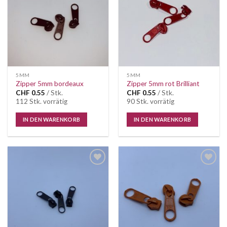
5MM
5MM
Zipper 5mm bordeaux
Zipper 5mm rot Brilliant
CHF
0.55
/ Stk.
CHF
0.55
/ Stk.
112 Stk. vorrätig
90 Stk. vorrätig
IN DEN WARENKORB
IN DEN WARENKORB
Auf die
Auf die
Wunschliste
Wunschliste