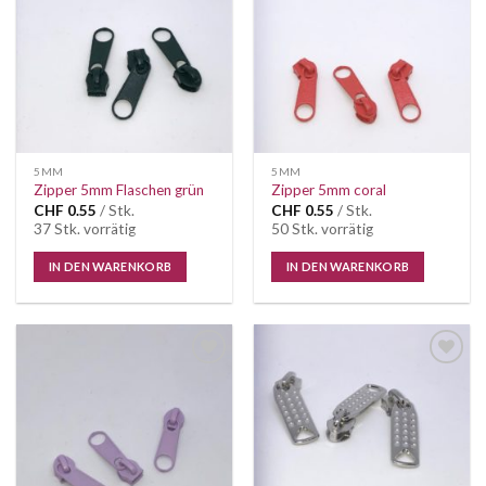
Wunschliste
Wunschliste
5MM
5MM
Zipper 5mm Flaschen grün
Zipper 5mm coral
CHF
0.55
/ Stk.
CHF
0.55
/ Stk.
37 Stk. vorrätig
50 Stk. vorrätig
IN DEN WARENKORB
IN DEN WARENKORB
Auf die
Auf die
Wunschliste
Wunschliste