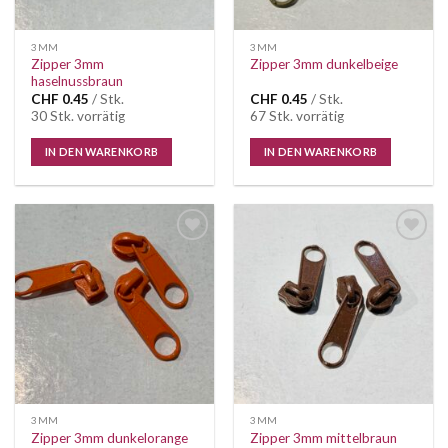
3MM
3MM
Zipper 3mm
Zipper 3mm dunkelbeige
haselnussbraun
CHF
0.45
/ Stk.
CHF
0.45
/ Stk.
30 Stk. vorrätig
67 Stk. vorrätig
IN DEN WARENKORB
IN DEN WARENKORB
Auf die
Auf die
Wunschliste
Wunschliste
3MM
3MM
Zipper 3mm dunkelorange
Zipper 3mm mittelbraun