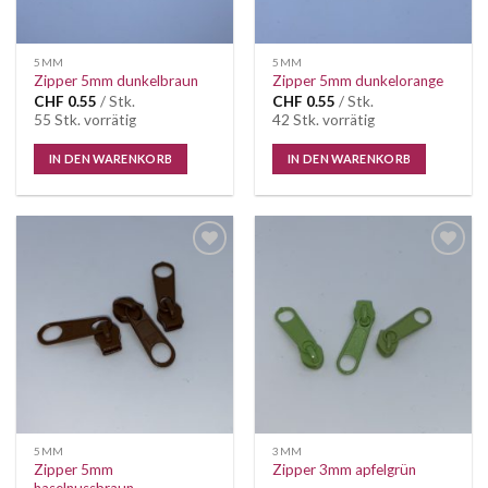
5MM
5MM
Zipper 5mm dunkelbraun
Zipper 5mm dunkelorange
CHF
0.55
/ Stk.
CHF
0.55
/ Stk.
55 Stk. vorrätig
42 Stk. vorrätig
IN DEN WARENKORB
IN DEN WARENKORB
Auf die
Auf die
Wunschliste
Wunschliste
5MM
3MM
Zipper 5mm
Zipper 3mm apfelgrün
haselnussbraun