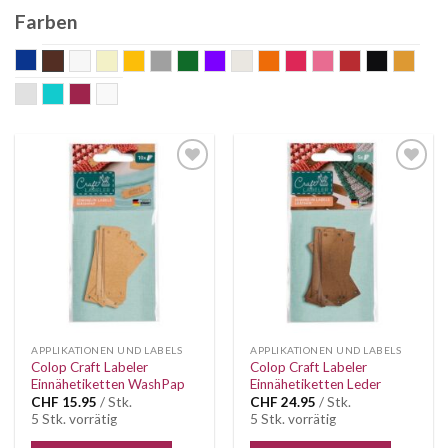
Farben
blau
braun
Bunt
ecru
gelb
grau
grün
Lila
nature
orange
pink
rosa
rot
schwarz
senf
silber
Türkis
weinrot
weiss
Auf die
Auf die
Wunschliste
Wunschliste
APPLIKATIONEN UND LABELS
APPLIKATIONEN UND LABELS
Colop Craft Labeler
Colop Craft Labeler
Einnähetiketten WashPap
Einnähetiketten Leder
CHF
15.95
/ Stk.
CHF
24.95
/ Stk.
5 Stk. vorrätig
5 Stk. vorrätig