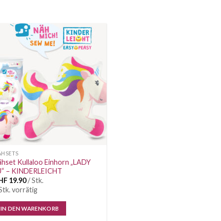
grün
Auf die
Wunschliste
ÄHSETS
hset Kullaloo Einhorn „LADY
U“ – KINDERLEICHT
HF
19.90
/ Stk.
Stk. vorrätig
IN DEN WARENKORB