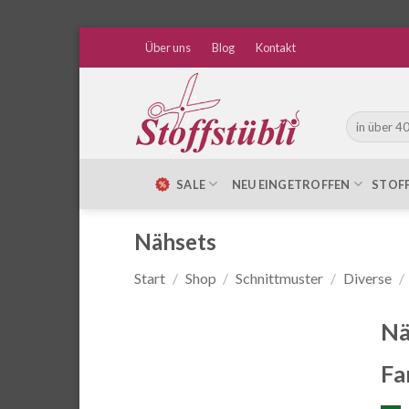
Zum
Über uns
Blog
Kontakt
Inhalt
springen
Suche
nach:
SALE
NEU EINGETROFFEN
STOF
Nähsets
Start
/
Shop
/
Schnittmuster
/
Diverse
/
Nä
Fa