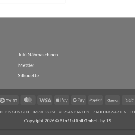
Juki Nähmaschinen
Mettler
Silhouette
Twint
MasterCard
Visa
Apple
Google
PayPal
Klarna
Pay
Pay
SBEDINGUNGEN
IMPRESSUM
VERSANDARTEN
ZAHLUNGSARTEN
D
Copyright 2026 ©
Stoffstübli GmbH
- by
TS