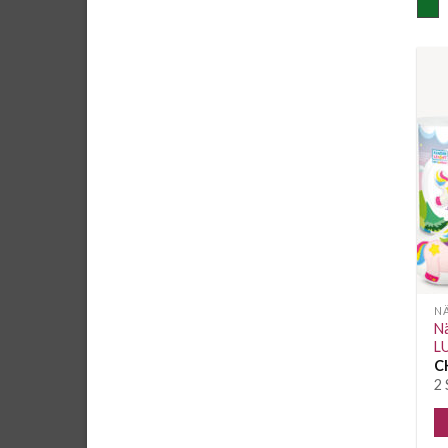
N
Nä
L
C
2 