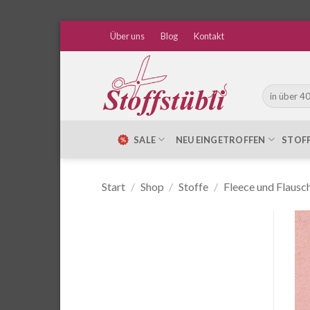
Zum
Über uns
Blog
Kontakt
Inhalt
springen
Suche
nach:
SALE
NEU EINGETROFFEN
STOF
Start
/
Shop
/
Stoffe
/
Fleece und Flausc