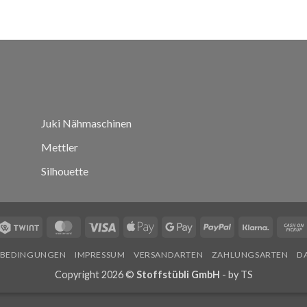
Juki Nähmaschinen
Mettler
Silhouette
Twint
MasterCard
Visa
Apple
Google
PayPal
Klarna
Pay
Pay
SBEDINGUNGEN
IMPRESSUM
VERSANDARTEN
ZAHLUNGSARTEN
D
Copyright 2026 ©
Stoffstübli GmbH
- by
TS