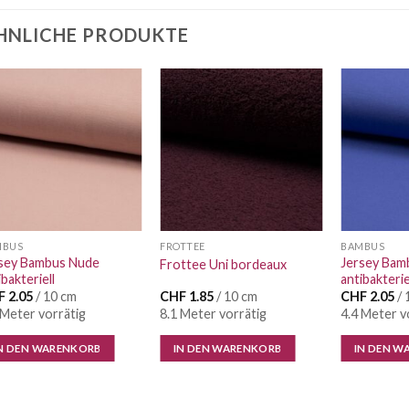
HNLICHE PRODUKTE
Auf die
Auf die
Wunschliste
Wunschliste
MBUS
FROTTEE
BAMBUS
sey Bambus Nude
Jersey Bam
Frottee Uni bordeaux
ibakteriell
antibakterie
F
2.05
/ 10 cm
CHF
1.85
/ 10 cm
CHF
2.05
/ 
 Meter vorrätig
8.1 Meter vorrätig
4.4 Meter v
N DEN WARENKORB
IN DEN WARENKORB
IN DEN W