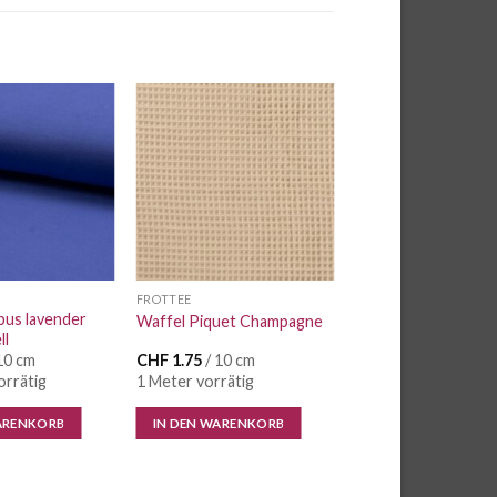
Auf die
Auf die
Wunschliste
Wunschliste
FROTTEE
bus lavender
Waffel Piquet Champagne
ll
10 cm
CHF
1.75
/ 10 cm
orrätig
1 Meter vorrätig
ARENKORB
IN DEN WARENKORB