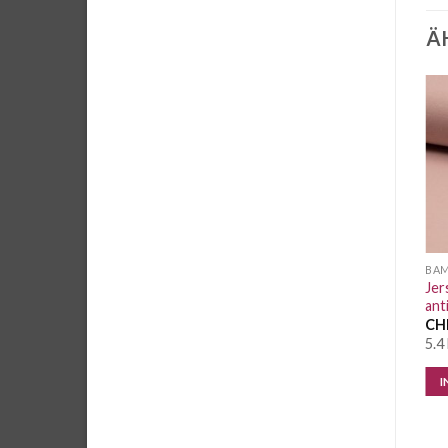
Ä
Auf die
Auf die
Wunschliste
Wunschliste
BAMBUS
BAMBUS
BA
Jersey Bambus weiss
Jersey Bambus dunkelgrau
Jer
antibakteriell
melange antibakteriell
ant
CHF
2.05
/ 10 cm
CHF
2.05
/ 10 cm
CH
6.6 Meter vorrätig
4.2 Meter vorrätig
5.4
IN DEN WARENKORB
IN DEN WARENKORB
I