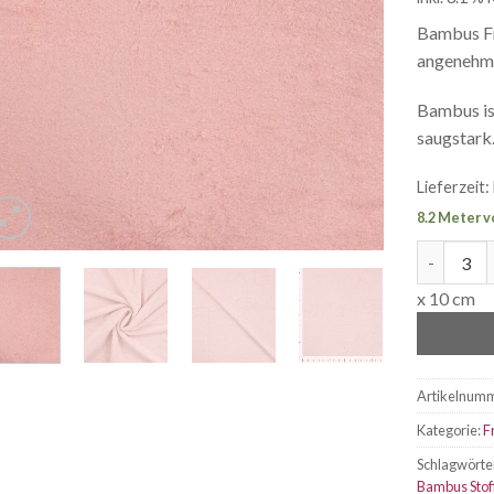
Bambus Fr
angenehm 
Bambus ist
saugstark
Lieferzeit:
8.2 Meter v
Bambus Fr
x 10 cm
Artikelnum
Kategorie:
F
Schlagwörte
Bambus Stof