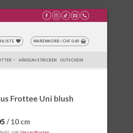
HLISTE
WARENKORB /
CHF
0.00
OTTER
HÄKELN+STRICKEN
GUTSCHEIN
s Frottee Uni blush
05
/ 10 cm
 MwSt.
zzgl.
Versandkosten