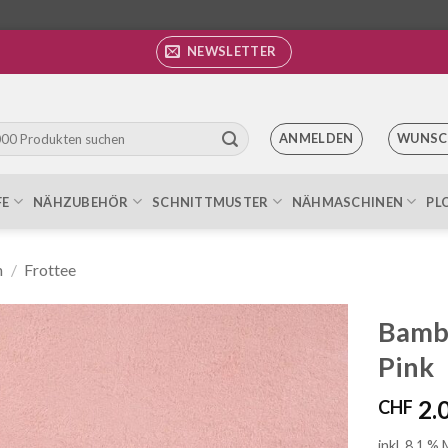
NEWSLETTER
ANMELDEN
WUNSC
FE
NÄHZUBEHÖR
SCHNITTMUSTER
NÄHMASCHINEN
PL
h
/
Frottee
Bambu
Pink
Auf die
Wunschliste
2.
CHF
inkl. 8.1 %