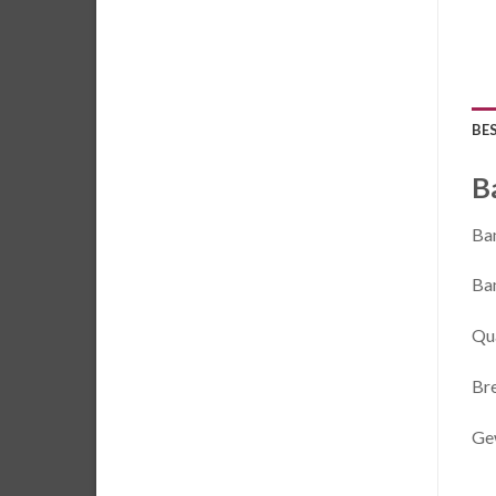
BE
B
Bam
Bam
Qu
Bre
Ge