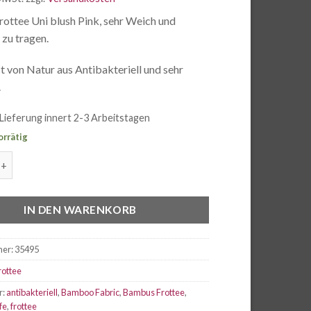
ottee Uni blush Pink, sehr Weich und
zu tragen.
 von Natur aus Antibakteriell und sehr
.
Lieferung innert 2-3 Arbeitstagen
orrätig
ottee Uni blush Pink Menge
IN DEN WARENKORB
mer:
35495
rottee
r:
antibakteriell
,
Bamboo Fabric
,
Bambus Frottee
,
fe
,
frottee