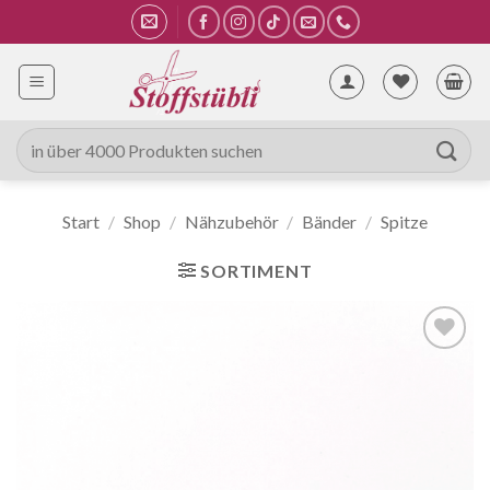
Zum
Inhalt
springen
Suche
nach:
Start
/
Shop
/
Nähzubehör
/
Bänder
/
Spitze
SORTIMENT
Auf die
Wunschliste