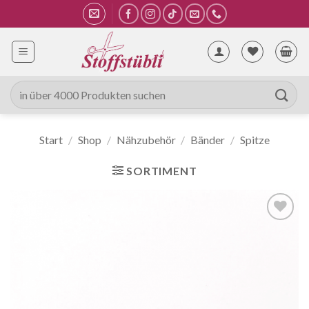
Zum
Inhalt
springen
Suche
nach:
Start
/
Shop
/
Nähzubehör
/
Bänder
/
Spitze
SORTIMENT
Auf die
Wunschliste