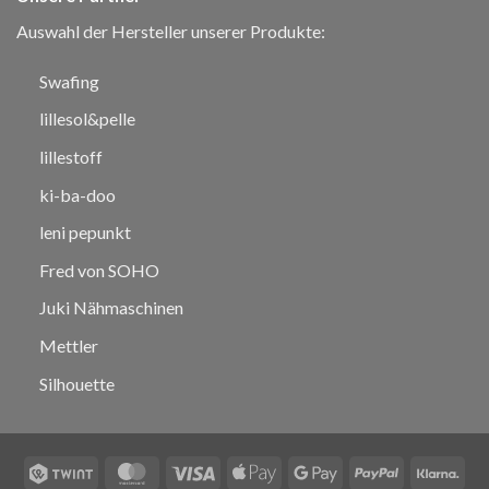
Auswahl der Hersteller unserer Produkte:
Swafing
lillesol&pelle
lillestoff
ki-ba-doo
leni pepunkt
Fred von SOHO
Juki Nähmaschinen
Mettler
Silhouette
Twint
MasterCard
Visa
Apple
Google
PayPal
Klar