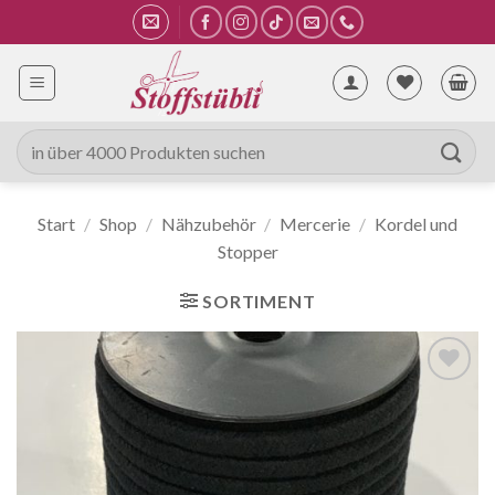
Zum
Inhalt
springen
Suche
nach:
Start
/
Shop
/
Nähzubehör
/
Mercerie
/
Kordel und
Stopper
SORTIMENT
Auf die
Wunschliste