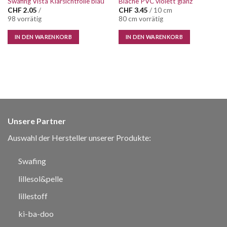
Swafing Vista Klarsichtfolie blau
Blache PVC violett glanz
CHF
2.05
/
CHF
3.45
/ 10 cm
98 vorrätig
80 cm vorrätig
IN DEN WARENKORB
IN DEN WARENKORB
Unsere Partner
Auswahl der Hersteller unserer Produkte:
Swafing
lillesol&pelle
lillestoff
ki-ba-doo