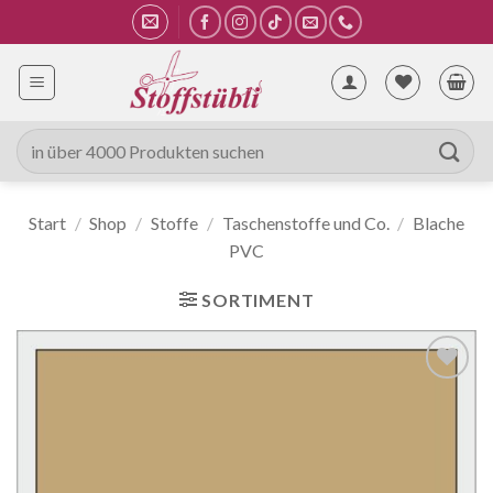
Zum
Inhalt
springen
Suche
nach:
Start
/
Shop
/
Stoffe
/
Taschenstoffe und Co.
/
Blache
PVC
SORTIMENT
Auf die
Wunschliste