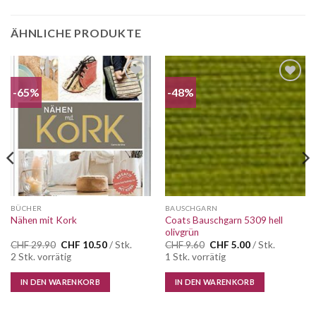
ÄHNLICHE PRODUKTE
-65%
-48%
Auf die
Auf die
Wunschliste
Wunschliste
BÜCHER
BAUSCHGARN
Coats Bauschgarn 5309 hell
Nähen mit Kork
olivgrün
Ursprünglicher
Aktueller
Ursprünglicher
Aktueller
CHF
29.90
CHF
10.50
/ Stk.
CHF
9.60
CHF
5.00
/ Stk.
Preis
Preis
Preis
Preis
2 Stk. vorrätig
1 Stk. vorrätig
war:
ist:
war:
ist:
CHF 29.90
CHF 10.50.
CHF 9.60
CHF 5.00.
IN DEN WARENKORB
IN DEN WARENKORB