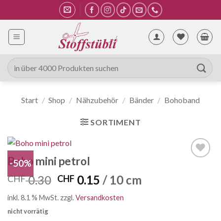
Zum
Inhalt
springen
Suche
nach:
Start
/
Shop
/
Nähzubehör
/
Bänder
/
Bohoband
SORTIMENT
Boho mini petrol
-50%
Auf die
Wunschliste
Ursprünglicher
Aktueller
0.30
0.15
/ 10 cm
CHF
CHF
Preis
Preis
inkl. 8.1 % MwSt.
zzgl.
Versandkosten
war:
ist:
nicht vorrätig
CHF 0.30
CHF 0.15.