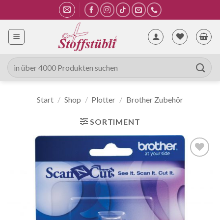
Zum
Inhalt
springen
Suche
nach:
Start
/
Shop
/
Plotter
/
Brother Zubehör
SORTIMENT
Auf die
Wunschliste