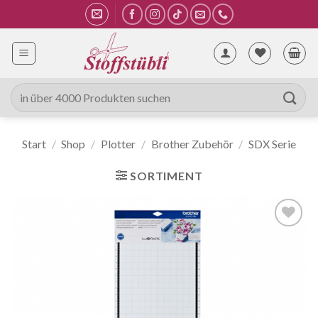
Zum
Inhalt
springen
Suche
nach:
Start
/
Shop
/
Plotter
/
Brother Zubehör
/
SDX Serie
SORTIMENT
Auf die
Wunschliste