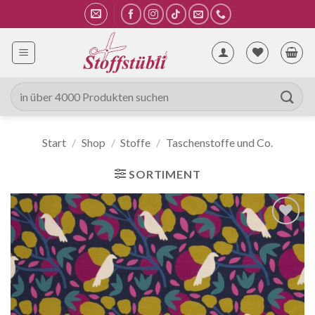
Zum
Inhalt
springen
Suche
nach:
Start
/
Shop
/
Stoffe
/
Taschenstoffe und Co.
SORTIMENT
Auf die
Wunschliste