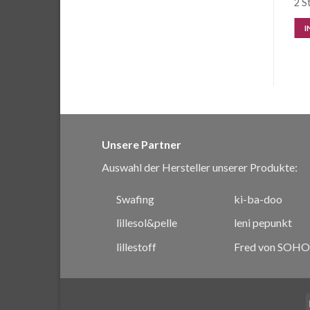
1 Stk. vorrätig
3 Stk. vorrätig
2 S
IN DEN WARENKORB
IN DEN WARENKORB
I
Unsere Partner
Auswahl der Hersteller unserer Produkte:
Swafing
ki-ba-doo
lillesol&pelle
leni pepunkt
lillestoff
Fred von SOHO