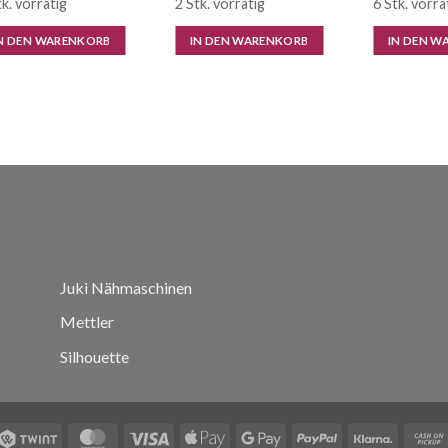
tk. vorrätig
2 Stk. vorrätig
6 Stk. vorrä
N DEN WARENKORB
IN DEN WARENKORB
IN DEN W
Juki Nähmaschinen
Mettler
Silhouette
Twint
MasterCard
Visa
Apple
Google
PayPal
Klarna