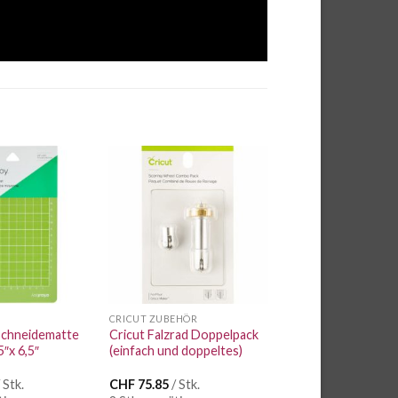
Auf die
Auf die
Wunschliste
Wunschliste
CRICUT ZUBEHÖR
 Schneidematte
Cricut Falzrad Doppelpack
5″x 6,5″
(einfach und doppeltes)
 Stk.
CHF
75.85
/ Stk.