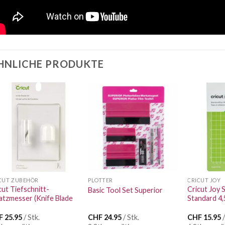
HNLICHE PRODUKTE
Auf die
Auf die
Wunschliste
Wunschliste
CUT ZUBEHÖR
PLOTTER
CRICUT JOY
cut Tiefschnitt-
Cricut Joy
Basic Tool Set Superior
atzmesser (Knife Blade
Standard 4,
)
F
25.95
/ Stk.
CHF
24.95
/ Stk.
CHF
15.95
/