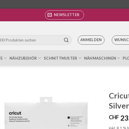
NEWSLETTER
ANMELDEN
WUNSC
FE
NÄHZUBEHÖR
SCHNITTMUSTER
NÄHMASCHINEN
PL
Cricu
Silve
Auf die
Wunschliste
23
CHF
inkl. 8.1 %