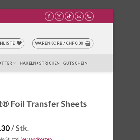
HLISTE
WARENKORB /
CHF
0.00
OTTER
HÄKELN+STRICKEN
GUTSCHEIN
t® Foil Transfer Sheets
r
.30
/ Stk.
 MwSt.
zzgl.
Versandkosten