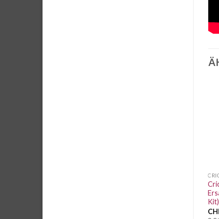
Ä
Auf die
Auf die
Wunschliste
Wunschliste
CRICUT JOY
CRICUT ZUBEHÖR
CRI
Cricut Joy Schneidematte
Cri
Cricut einzel Falzrad tip
leicht klebend lang 4,5″x 12″
Ers
Kit
CHF
17.45
/ Stk.
CHF
36.50
/ Stk.
CH