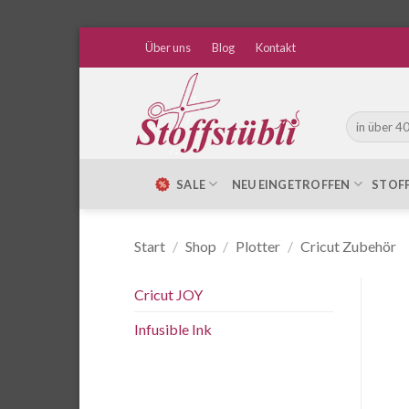
Zum
Über uns
Blog
Kontakt
Inhalt
springen
Suche
nach:
SALE
NEU EINGETROFFEN
STOF
Start
/
Shop
/
Plotter
/
Cricut Zubehör
Cricut JOY
Infusible Ink