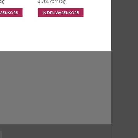
tig
2 Stk. vorrätig
ARENKORB
IN DEN WARENKORB
Cash