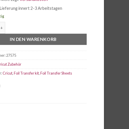
Lieferung innert 2-3 Arbeitstagen
tig
il Transfer Sheets Silver Menge
IN DEN WARENKORB
mer:
27575
ricut Zubehör
r:
Cricut
,
Foil Transfer kit
,
Foil Transfer Sheets