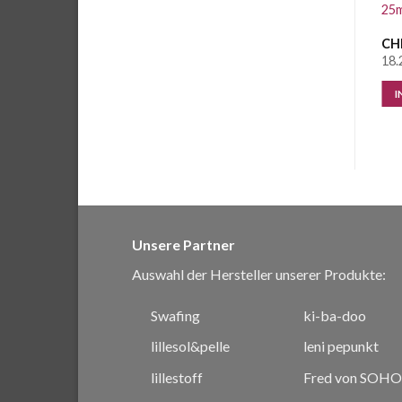
weiss Glitzer
Lurex zum Aufnähen Gold-
25m
Weiss-Royal
CHF
0.25
/ 10 cm
CHF
0.30
/ 10 cm
CH
2.6 Meter vorrätig
17.8 Meter vorrätig
18.
IN DEN WARENKORB
IN DEN WARENKORB
I
Unsere Partner
Auswahl der Hersteller unserer Produkte:
Swafing
ki-ba-doo
lillesol&pelle
leni pepunkt
lillestoff
Fred von SOHO