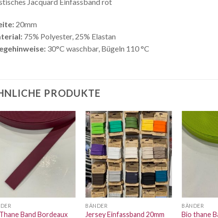
stisches Jacquard Einfassband rot
ite:
20mm
terial:
75% Polyester, 25% Elastan
legehinweise:
30°C waschbar, Bügeln 110 °C
HNLICHE PRODUKTE
Auf die
Auf die
Wunschliste
Wunschliste
NDER
BÄNDER
BÄNDER
Thane Band Bordeaux
Jersey Einfassband 20mm
Bio thane 