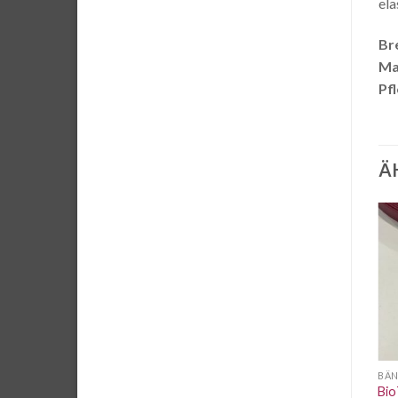
ela
Bre
Ma
Pf
Ä
Auf die
Auf die
Wunschliste
Wunschliste
BÄNDER
BÄNDER
BÄ
elastisches Einfassband
Retro Stripes Elastisch mit
Bio