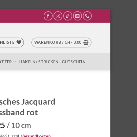
HLISTE
WARENKORB /
CHF
0.00
OTTER
HÄKELN+STRICKEN
GUTSCHEIN
isches Jacquard
ssband rot
25
/ 10 cm
 MwSt.
zzgl.
Versandkosten