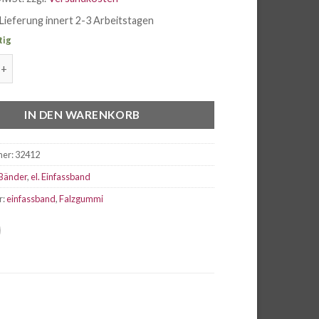
Lieferung innert 2-3 Arbeitstagen
tig
es Jacquard Einfassband rot Menge
IN DEN WARENKORB
mer:
32412
Bänder
,
el. Einfassband
r:
einfassband
,
Falzgummi