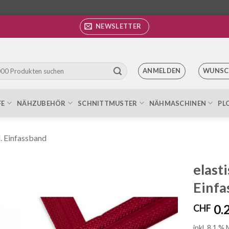
NEWSLETTER
ANMELDEN
WUNSC
FE
NÄHZUBEHÖR
SCHNITTMUSTER
NÄHMASCHINEN
PL
l. Einfassband
elast
Einfa
Auf die
Wunschliste
0.
CHF
inkl. 8.1 %