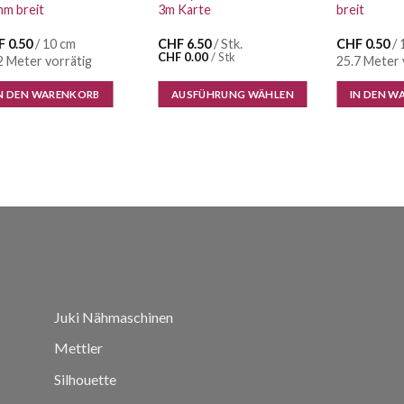
m breit
3m Karte
breit
F
0.50
/ 10 cm
CHF
6.50
/ Stk.
CHF
0.50
/ 
CHF
0.00
/
Stk
2 Meter vorrätig
25.7 Meter 
N DEN WARENKORB
AUSFÜHRUNG WÄHLEN
IN DEN W
Dieses
Produkt
weist
mehrere
Varianten
auf.
Die
Optionen
können
auf
Juki Nähmaschinen
der
Produktseite
Mettler
gewählt
Silhouette
werden