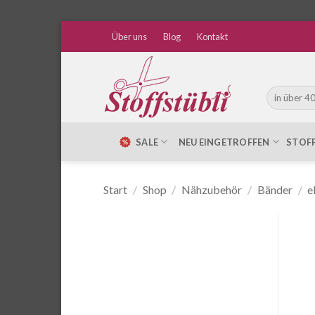
Zum
Über uns
Blog
Kontakt
Inhalt
springen
Suche
nach:
SALE
NEU EINGETROFFEN
STOF
Start
/
Shop
/
Nähzubehör
/
Bänder
/
e