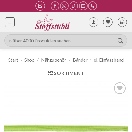
Zum
Inhalt
springen
Suche
nach:
Start
/
Shop
/
Nähzubehör
/
Bänder
/
el. Einfassband
SORTIMENT
Auf die
Wunschliste