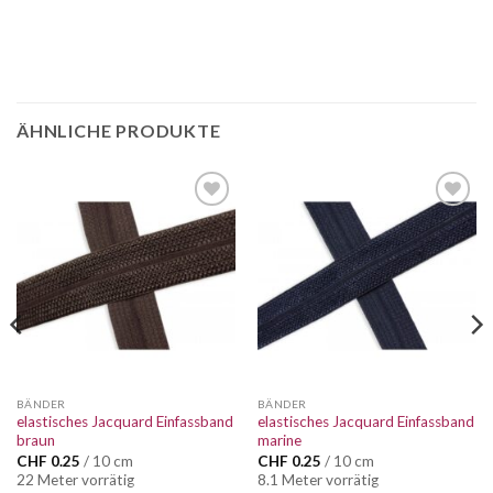
ÄHNLICHE PRODUKTE
Auf die
Auf die
Wunschliste
Wunschliste
BÄNDER
BÄNDER
elastisches Jacquard Einfassband
elastisches Jacquard Einfassband
braun
marine
CHF
0.25
/ 10 cm
CHF
0.25
/ 10 cm
22 Meter vorrätig
8.1 Meter vorrätig