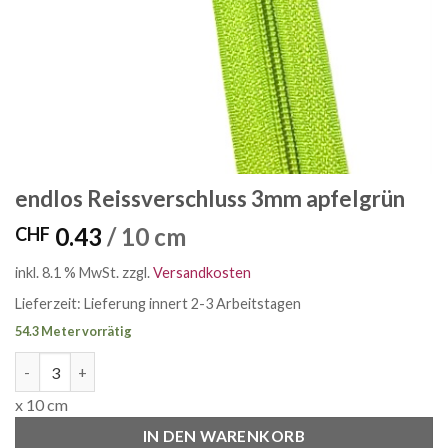
endlos Reissverschluss 3mm apfelgrün
0.43
/ 10 cm
CHF
inkl. 8.1 % MwSt.
zzgl.
Versandkosten
Lieferzeit:
Lieferung innert 2-3 Arbeitstagen
54.3 Meter vorrätig
endlos Reissverschluss 3mm apfelgrün Menge
x 10 cm
IN DEN WARENKORB