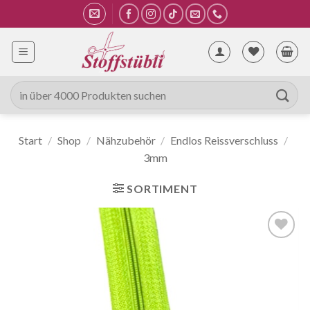
Zum
Inhalt
springen
Suche
nach:
Start
/
Shop
/
Nähzubehör
/
Endlos Reissverschluss
/
3mm
SORTIMENT