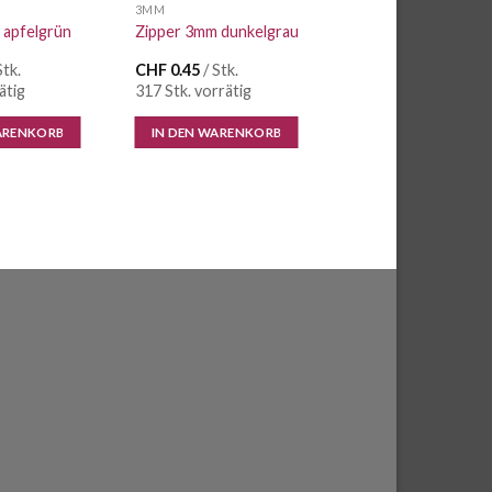
3MM
 apfelgrün
Zipper 3mm dunkelgrau
Stk.
CHF
0.45
/ Stk.
ätig
317 Stk. vorrätig
ARENKORB
IN DEN WARENKORB