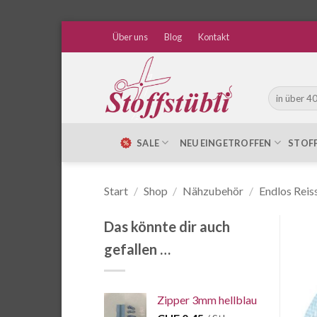
Zum
Über uns
Blog
Kontakt
Inhalt
springen
Suche
nach:
SALE
NEU EINGETROFFEN
STOF
Start
/
Shop
/
Nähzubehör
/
Endlos Reis
Das könnte dir auch
gefallen …
Zipper 3mm hellblau