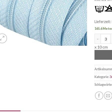
Lieferzeit:
165.6 Meter
endlos Re
x 10 cm
Artikelnum
Kategorie:
3
Schlagwörte