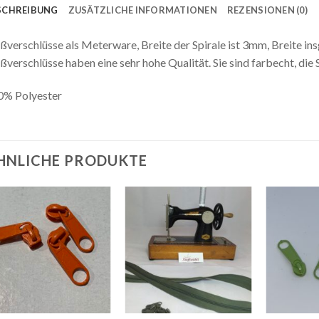
SCHREIBUNG
ZUSÄTZLICHE INFORMATIONEN
REZENSIONEN (0)
ßverschlüsse als Meterware, Breite der Spirale ist 3mm, Breite i
ßverschlüsse haben eine sehr hohe Qualität. Sie sind farbecht, die S
0% Polyester
HNLICHE PRODUKTE
Auf die
Auf die
Wunschliste
Wunschliste