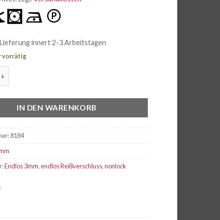
Lieferung innert 2-3 Arbeitstagen
 vorrätig
issverschluss 3mm hellblau Menge
IN DEN WARENKORB
mer:
8184
mm
r:
Endlos 3mm
,
endlos Reißverschluss
,
nonlock