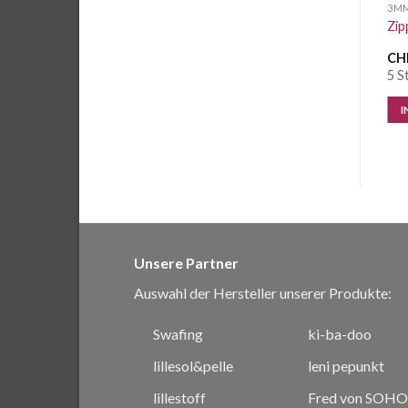
3MM
3MM
3M
Zipper 3mm gelb
Zipper Flipper pink
Zip
CHF
0.45
/ Stk.
CHF
0.50
/ Stk.
CH
55 Stk. vorrätig
140 Stk. vorrätig
5 S
IN DEN WARENKORB
IN DEN WARENKORB
I
Unsere Partner
Auswahl der Hersteller unserer Produkte:
Swafing
ki-ba-doo
lillesol&pelle
leni pepunkt
lillestoff
Fred von SOHO