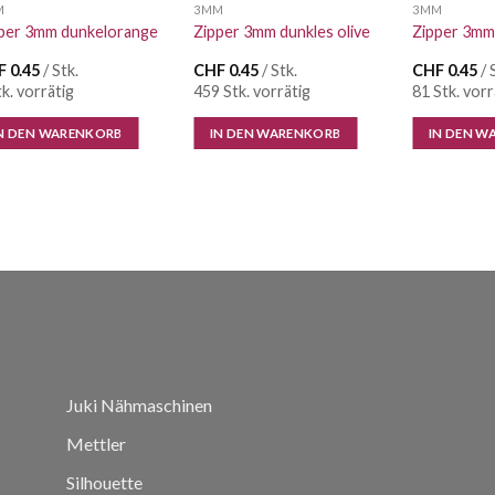
M
3MM
3MM
per 3mm dunkelorange
Zipper 3mm dunkles olive
Zipper 3mm
F
0.45
/ Stk.
CHF
0.45
/ Stk.
CHF
0.45
/ 
tk. vorrätig
459 Stk. vorrätig
81 Stk. vorr
N DEN WARENKORB
IN DEN WARENKORB
IN DEN W
Juki Nähmaschinen
Mettler
Silhouette