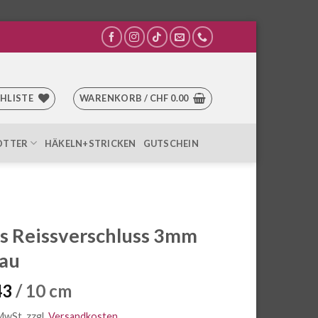
HLISTE
WARENKORB /
CHF
0.00
OTTER
HÄKELN+STRICKEN
GUTSCHEIN
s Reissverschluss 3mm
lau
43
/ 10 cm
 MwSt.
zzgl.
Versandkosten