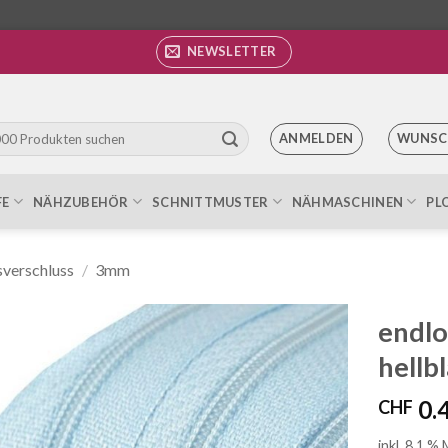
NEWSLETTER
ANMELDEN
WUNSC
FE
NÄHZUBEHÖR
SCHNITTMUSTER
NÄHMASCHINEN
PL
sverschluss
/
3mm
endlo
hellb
Auf die
Wunschliste
0.
CHF
inkl. 8.1 %