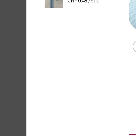
CHF
0.45
/ Stk.