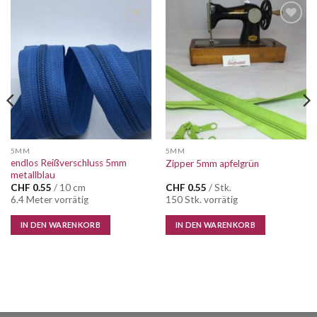
Auf die
Auf die
Wunschliste
Wunschliste
5MM
5MM
endlos Reißverschluss 5mm
Zipper 5mm apfelgrün
metallblau
CHF
0.55
/ 10 cm
CHF
0.55
/ Stk.
6.4 Meter vorrätig
150 Stk. vorrätig
IN DEN WARENKORB
IN DEN WARENKORB