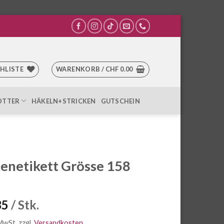
HLISTE
WARENKORB /
CHF
0.00
OTTER
HÄKELN+STRICKEN
GUTSCHEIN
enetikett Grösse 158
35
/ Stk.
 MwSt.
zzgl.
Versandkosten