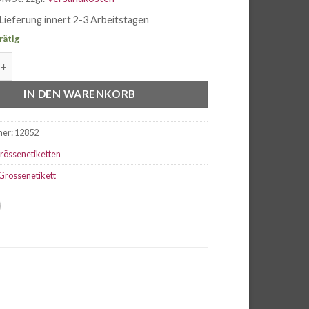
Lieferung innert 2-3 Arbeitstagen
rrätig
ikett Grösse 158 rosa Menge
IN DEN WARENKORB
mer:
12852
rössenetiketten
Grössenetikett