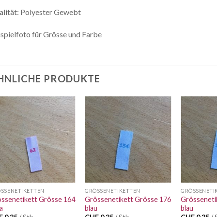
lität: Polyester Gewebt
spielfoto für Grösse und Farbe
HNLICHE PRODUKTE
Auf die
Auf die
Wunschliste
Wunschliste
SSENETIKETTEN
GRÖSSENETIKETTEN
GRÖSSENETI
ssenetikett Grösse 164
Grössenetikett Grösse 176
Grösseneti
a
blau
blau