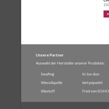
CHF
0.35
/ Stk.
CHF
0.35
/ Stk.
CH
115 Stk. vorrätig
112 Stk. vorrätig
150
IN DEN WARENKORB
IN DEN WARENKORB
I
Unsere Partner
Auswahl der Hersteller unserer Produkte:
Swafing
ki-ba-doo
lillesol&pelle
leni pepunkt
lillestoff
Fred von SOHO