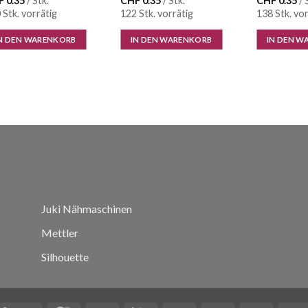
F
0.35
/ Stk.
CHF
0.35
/ Stk.
CHF
0.35
/ 
 Stk. vorrätig
122 Stk. vorrätig
138 Stk. vor
N DEN WARENKORB
IN DEN WARENKORB
IN DEN W
Juki Nähmaschinen
Mettler
Silhouette