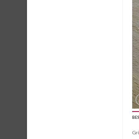
BE
Grö