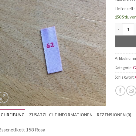
Lieferzeit:
150 Stk. vo
Grössenet
Artikelnum
Kategorie:
G
Schlagwort:
SCHREIBUNG
ZUSÄTZLICHE INFORMATIONEN
REZENSIONEN (0)
ssenetikett 158 Rosa