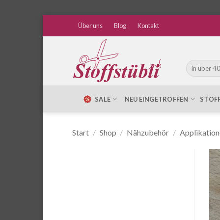
Zum
Über uns
Blog
Kontakt
Inhalt
springen
Suche
nach:
SALE
NEU EINGETROFFEN
STOF
Start
/
Shop
/
Nähzubehör
/
Applikation