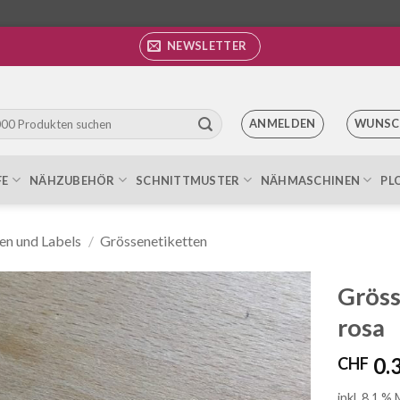
NEWSLETTER
ANMELDEN
WUNSC
FE
NÄHZUBEHÖR
SCHNITTMUSTER
NÄHMASCHINEN
PL
en und Labels
/
Grössenetiketten
Gröss
rosa
Auf die
Wunschliste
0.
CHF
inkl. 8.1 %