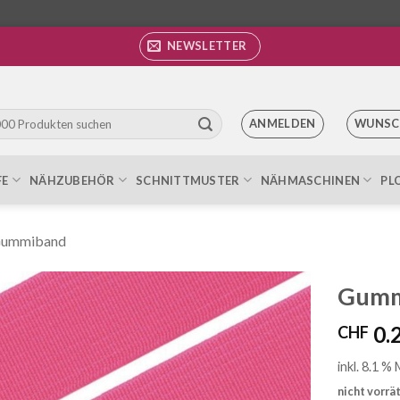
NEWSLETTER
ANMELDEN
WUNSC
FE
NÄHZUBEHÖR
SCHNITTMUSTER
NÄHMASCHINEN
PL
ummiband
Gumm
0.
CHF
Auf die
Wunschliste
inkl. 8.1 %
nicht vorrä