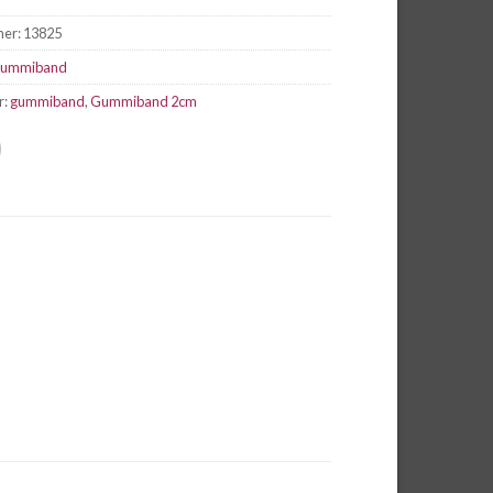
mer:
13825
ummiband
r:
gummiband
,
Gummiband 2cm