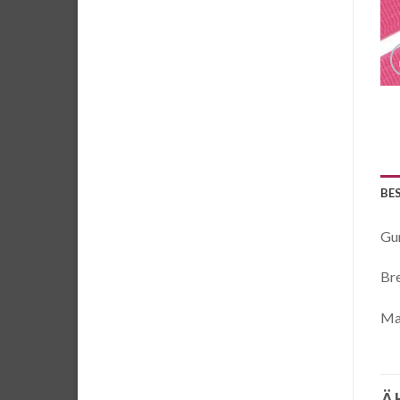
BE
Gu
Bre
Mat
Ä