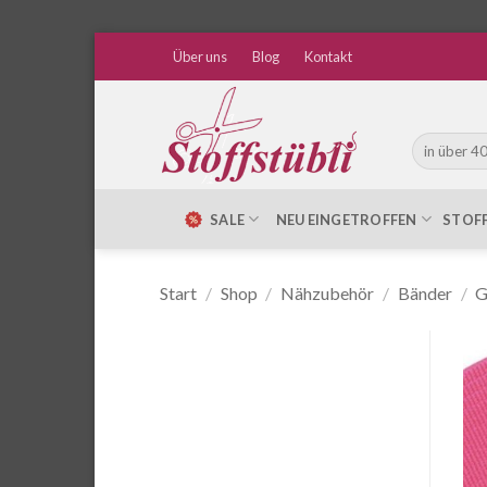
Zum
Über uns
Blog
Kontakt
Inhalt
springen
Suche
nach:
SALE
NEU EINGETROFFEN
STOF
Start
/
Shop
/
Nähzubehör
/
Bänder
/
G