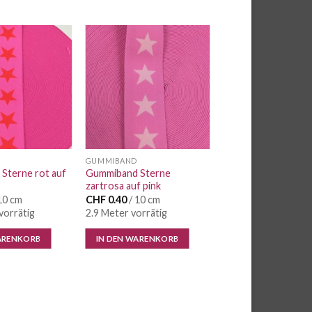
Auf die
Auf die
Wunschliste
Wunschliste
GUMMIBAND
Sterne rot auf
Gummiband Sterne
zartrosa auf pink
10 cm
CHF
0.40
/ 10 cm
vorrätig
2.9 Meter vorrätig
ARENKORB
IN DEN WARENKORB