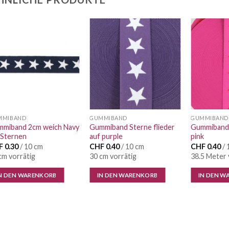
Auf die
Auf die
Wunschliste
Wunschliste
MMIBAND
GUMMIBAND
GUMMIBAND
miband 2cm weich Navy
Gummiband Sterne flieder
Gummiband 
 Sternen
auf purple
pink
F
0.30
/ 10 cm
CHF
0.40
/ 10 cm
CHF
0.40
/ 
cm vorrätig
30 cm vorrätig
38.5 Meter 
N DEN WARENKORB
IN DEN WARENKORB
IN DEN W