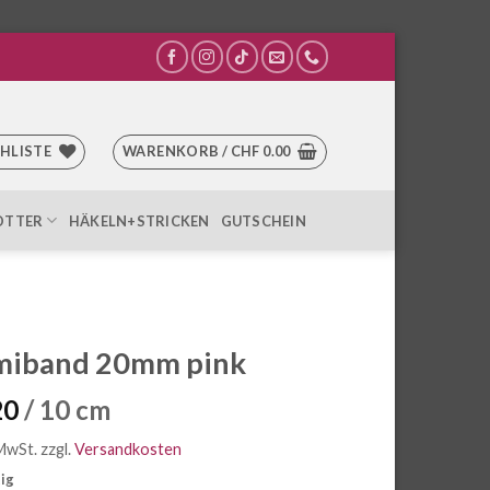
HLISTE
WARENKORB /
CHF
0.00
OTTER
HÄKELN+STRICKEN
GUTSCHEIN
iband 20mm pink
20
/ 10 cm
 MwSt.
zzgl.
Versandkosten
tig