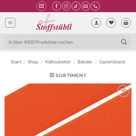
Zum
Inhalt
springen
Suche
nach:
Start
/
Shop
/
Nähzubehör
/
Bänder
/
Gummiband
SORTIMENT
Auf die
Wunschliste