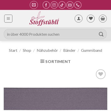
Zum
Inhalt
springen
Suche
nach:
Start
/
Shop
/
Nähzubehör
/
Bänder
/
Gummiband
SORTIMENT
Auf die
Wunschliste