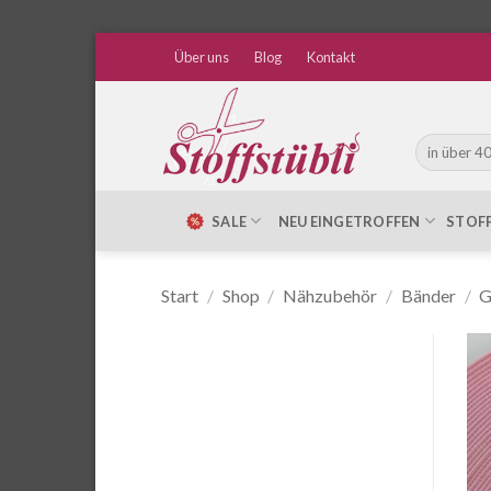
Zum
Über uns
Blog
Kontakt
Inhalt
springen
Suche
nach:
SALE
NEU EINGETROFFEN
STOF
Start
/
Shop
/
Nähzubehör
/
Bänder
/
G