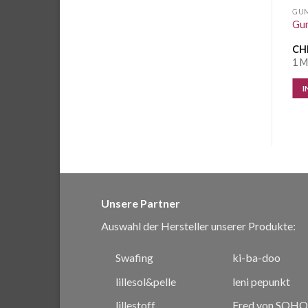
GUMMIBAND
GUMMIBAND
GU
Gummiband Sterne rot auf
Gummiband 20mm
Gum
pink
leuchtgelb
CHF
0.40
/ 10 cm
CHF
0.20
/ 10 cm
CH
38.5 Meter vorrätig
4.1 Meter vorrätig
1 M
IN DEN WARENKORB
IN DEN WARENKORB
I
Unsere Partner
Auswahl der Hersteller unserer Produkte:
Swafing
ki-ba-doo
lillesol&pelle
leni pepunkt
lillestoff
Fred von SOHO