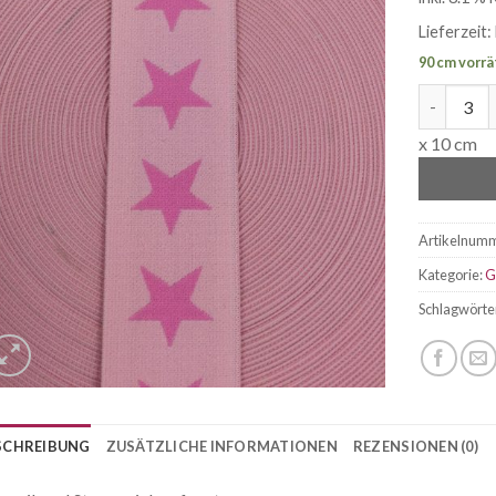
Lieferzeit:
90 cm vorrä
Gummiband
x 10 cm
Artikelnum
Kategorie:
G
Schlagwörte
SCHREIBUNG
ZUSÄTZLICHE INFORMATIONEN
REZENSIONEN (0)