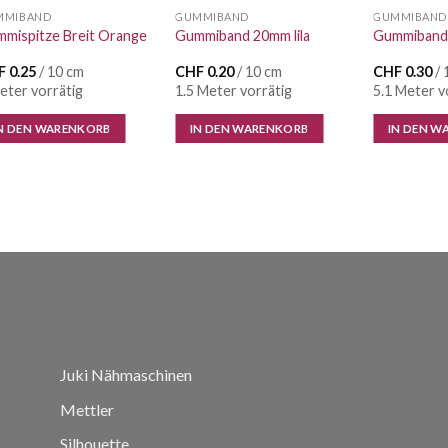
MMIBAND
GUMMIBAND
GUMMIBAND
mispitze Breit Orange
Gummiband 20mm lila
Gummiband 
F
0.25
/ 10 cm
CHF
0.20
/ 10 cm
CHF
0.30
/ 
eter vorrätig
1.5 Meter vorrätig
5.1 Meter v
N DEN WARENKORB
IN DEN WARENKORB
IN DEN W
Juki Nähmaschinen
Mettler
Silhouette