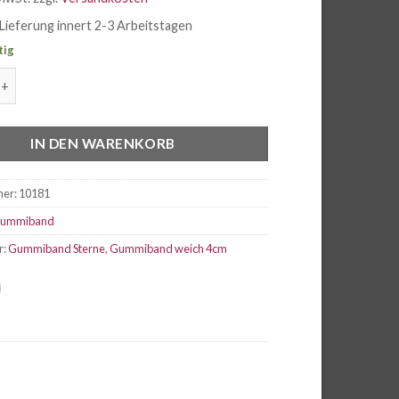
Lieferung innert 2-3 Arbeitstagen
tig
 Sterne pink auf zartrosa Menge
IN DEN WARENKORB
mer:
10181
ummiband
r:
Gummiband Sterne
,
Gummiband weich 4cm