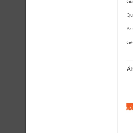
Gum
Qua
Bre
Gee
Ä
Auf die
Auf die
Wunschliste
Wunschliste