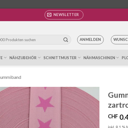
NEWSLETTER
ANMELDEN
WUNSC
FE
NÄHZUBEHÖR
SCHNITTMUSTER
NÄHMASCHINEN
PL
ummiband
Gummi
zartr
Auf die
Wunschliste
0.
CHF
inkl. 8.1 %