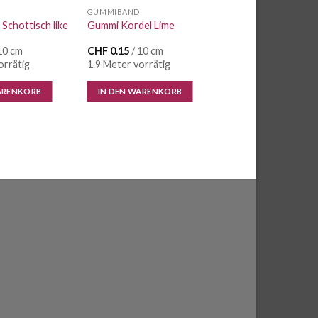
GUMMIBAND
Schottisch like
Gummi Kordel Lime
10 cm
CHF
0.15
/ 10 cm
orrätig
1.9 Meter vorrätig
ARENKORB
IN DEN WARENKORB