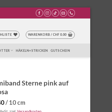
HLISTE
WARENKORB /
CHF
0.00
OTTER
HÄKELN+STRICKEN
GUTSCHEIN
band Sterne pink auf
osa
40
/ 10 cm
 MwSt.
zzgl.
Versandkosten