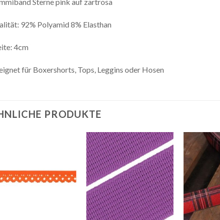
miband Sterne pink auf zartrosa
lität: 92% Polyamid 8% Elasthan
ite: 4cm
ignet für Boxershorts, Tops, Leggins oder Hosen
HNLICHE PRODUKTE
Auf die
Auf die
Wunschliste
Wunschliste