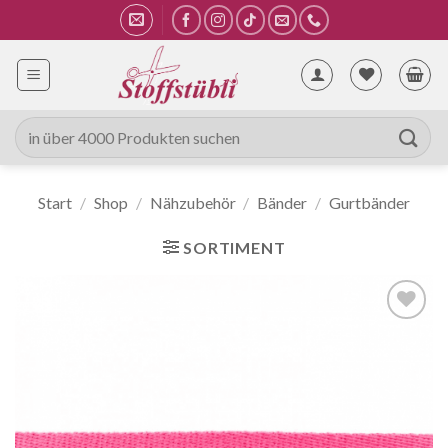
Zum
Inhalt
springen
Suche
nach:
Start
/
Shop
/
Nähzubehör
/
Bänder
/
Gurtbänder
SORTIMENT
Auf die
Wunschliste