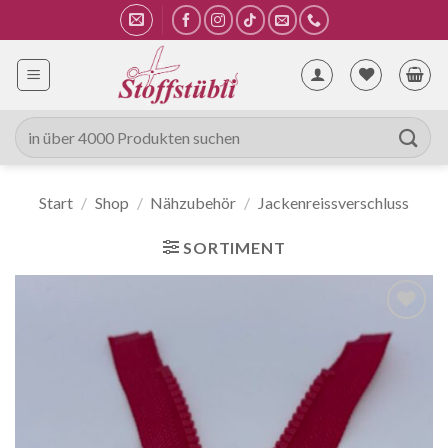
Zum
Inhalt
springen
Suche
nach:
Start
/
Shop
/
Nähzubehör
/
Jackenreissverschluss
SORTIMENT
Auf die
Wunschliste