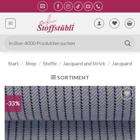
Zum
Inhalt
springen
Suche
nach:
Start
/
Shop
/
Stoffe
/
Jacquard und Strick
/
Jacquard
SORTIMENT
-33%
Auf die
Wunschliste