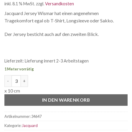
inkl. 8.1 % MwSt.
zzgl.
Versandkosten
war:
ist:
CHF 2.45
CHF 1.65.
Jacquard Jersey Wismar hat einen angenehmen
Tragekomfort egal ob T-Shirt, Longsleeve oder Sakko.
Der Jersey besticht auch auf den zweiten Blick.
Lieferzeit:
Lieferung innert 2-3 Arbeitstagen
1 Meter vorrätig
Jacquard Jersey Wismar gestreift Menge
x 10 cm
IN DEN WARENKORB
Artikelnummer:
34647
Kategorie:
Jacquard