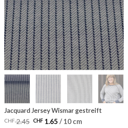
Jacquard Jersey Wismar gestreift
Ursprünglicher
Aktueller
2.45
1.65
/ 10 cm
CHF
CHF
Preis
Preis