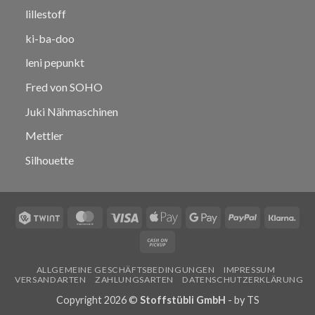
lillestoff
ki-ba-doo
leni pepunkt
Fred von SOHO
Juki Nähmaschinen
Mettler
Silhouette
Twint
MasterCard
Visa
Apple
Google
PayPal
Klar
Pay
Pay
Cash
on
ALLGEMEINE GESCHÄFTSBEDINGUNGEN
IMPRESSUM
Pickup
VERSANDARTEN
ZAHLUNGSARTEN
DATENSCHUTZERKLÄRUNG
Copyright 2026 ©
Stoffstübli GmbH
- by
TS