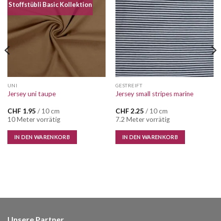
Auf die
Auf die
Stoffstübli Basic Kollektion
Wunschliste
Wunschliste
UNI
GESTREIFT
Jersey uni taupe
Jersey small stripes marine
CHF
1.95
/ 10 cm
CHF
2.25
/ 10 cm
10 Meter vorrätig
7.2 Meter vorrätig
IN DEN WARENKORB
IN DEN WARENKORB
Unsere Partner