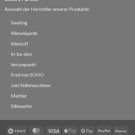
Auswahl der Hersteller unserer Produkte:
Swafing
lillesol&pelle
lillestoff
ki-ba-doo
leni pepunkt
Fred von SOHO
Juki Nähmaschinen
Mettler
Silhouette
Twint
MasterCard
Visa
Apple
Google
PayPal
Klar