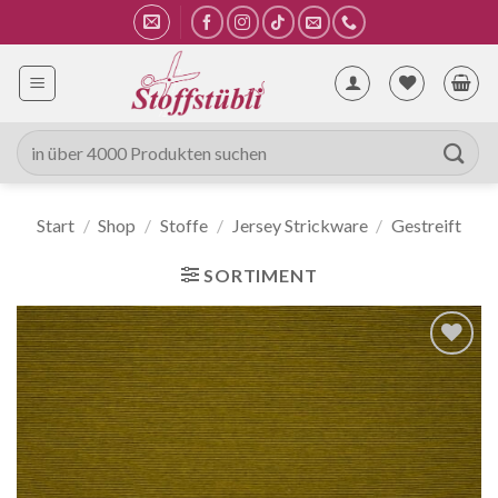
Zum
Inhalt
springen
Suche
nach:
Start
/
Shop
/
Stoffe
/
Jersey Strickware
/
Gestreift
SORTIMENT
Auf die
Wunschliste