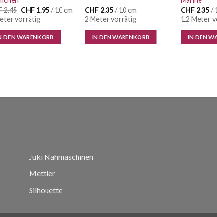
ümchen
Marine
Ursprünglicher
Aktueller
F
2.45
CHF
1.95
/ 10 cm
CHF
2.35
/ 10 cm
CHF
2.35
/ 
Preis
Preis
eter vorrätig
2 Meter vorrätig
1.2 Meter v
war:
ist:
CHF 2.45
CHF 1.95.
N DEN WARENKORB
IN DEN WARENKORB
IN DEN W
Juki Nähmaschinen
Mettler
Silhouette