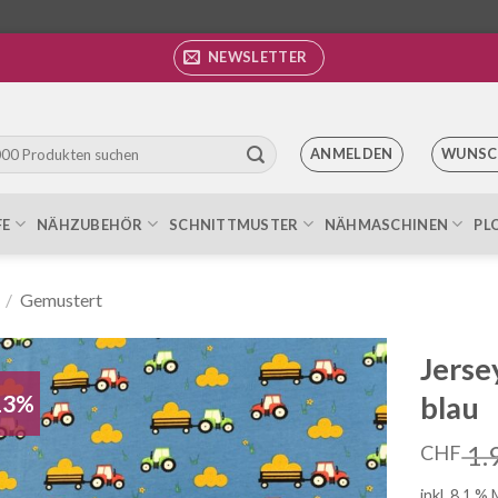
NEWSLETTER
ANMELDEN
WUNSC
FE
NÄHZUBEHÖR
SCHNITTMUSTER
NÄHMASCHINEN
PL
/
Gemustert
Jerse
13%
blau
Auf die
Wunschliste
1.
CHF
inkl. 8.1 %