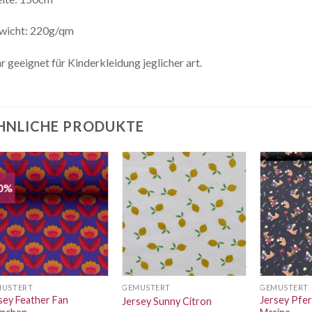
wicht: 220g/qm
r geeignet für Kinderkleidung jeglicher art.
HNLICHE PRODUKTE
0%
Auf die
Auf die
Wunschliste
Wunschliste
MUSTERT
GEMUSTERT
GEMUSTERT
sey Feather Fan
Jersey Pfe
Jersey Sunny Citron