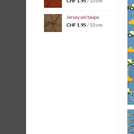
CHF
1.95
/ 10 cm
Jersey uni taupe
CHF
1.95
/ 10 cm