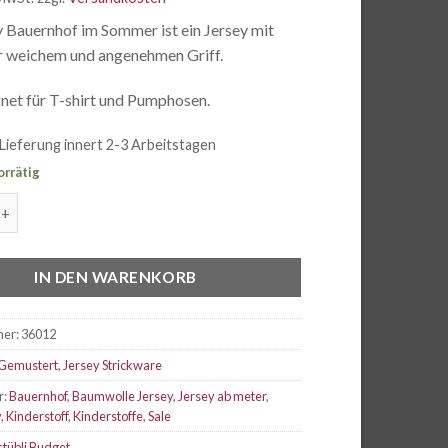
war:
ist:
CHF 1.90
CHF 1.65.
y Bauernhof im Sommer ist ein Jersey mit
r weichem und angenehmen Griff.
gnet für T-shirt und Pumphosen.
Lieferung innert 2-3 Arbeitstagen
orrätig
uernhof im Sommer blau Menge
IN DEN WARENKORB
mer:
36012
Gemustert
,
Jersey Strickware
r:
Bauernhof
,
Baumwolle Jersey
,
Jersey ab meter
,
y
,
Kinderstoff
,
Kinderstoffe
,
Sale
stübli Budget