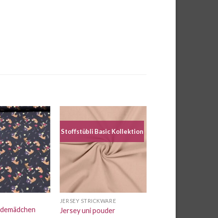
Stoffstübli Basic Kollektion
Auf die
Auf die
Wunschliste
Wunschliste
JERSEY STRICKWARE
rdemädchen
Jersey uni pouder