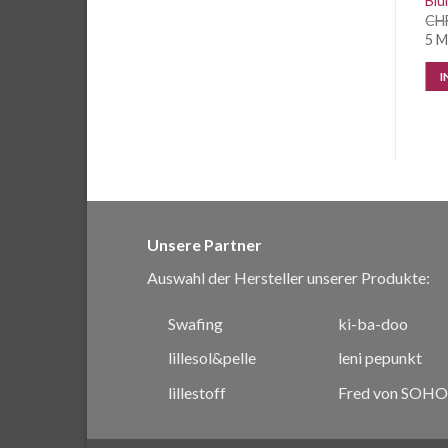
Rotkehlchen
Bl
CHF
1.95
/ 10 cm
CHF
2.45
/ 10 cm
CH
9.5 Meter vorrätig
10 cm vorrätig
5 M
IN DEN WARENKORB
IN DEN WARENKORB
I
Unsere Partner
Auswahl der Hersteller unserer Produkte:
Swafing
ki-ba-doo
lillesol&pelle
leni pepunkt
lillestoff
Fred von SOHO