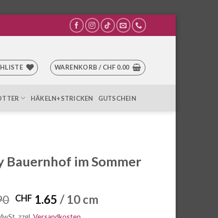
HLISTE
WARENKORB /
CHF
0.00
OTTER
HÄKELN+STRICKEN
GUTSCHEIN
y Bauernhof im Sommer
Ursprünglicher
Aktueller
90
1.65
/ 10 cm
CHF
Preis
Preis
 MwSt.
zzgl.
Versandkosten