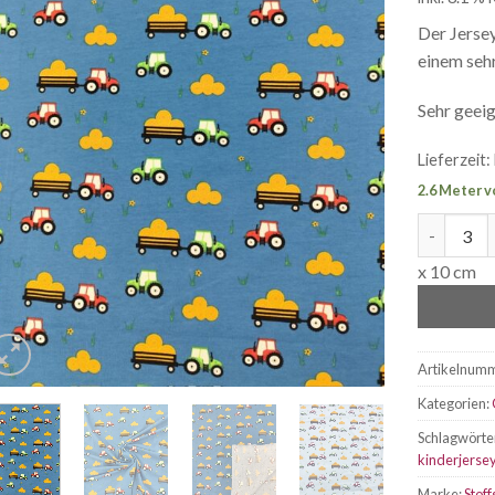
Der Jerse
einem seh
Sehr geei
Lieferzeit:
2.6 Meter v
Jersey Ba
x 10 cm
Artikelnum
Kategorien:
Schlagwörte
kinderjerse
Marke:
Stoff