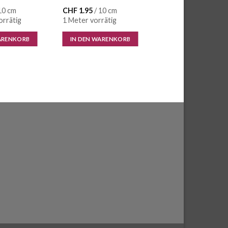
10 cm
CHF
1.95
/ 10 cm
orrätig
1 Meter vorrätig
ARENKORB
IN DEN WARENKORB