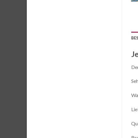
BE
J
Der
Seh
Was
Lie
Qua
Br