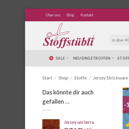
Zum
Über uns
Blog
Kontakt
Inhalt
springen
Suche
nach:
SALE
NEU EINGETROFFEN
STOF
Start
/
Shop
/
Stoffe
/
Jersey Strickware
Das könnte dir auch
gefallen …
-
Jersey uni terra