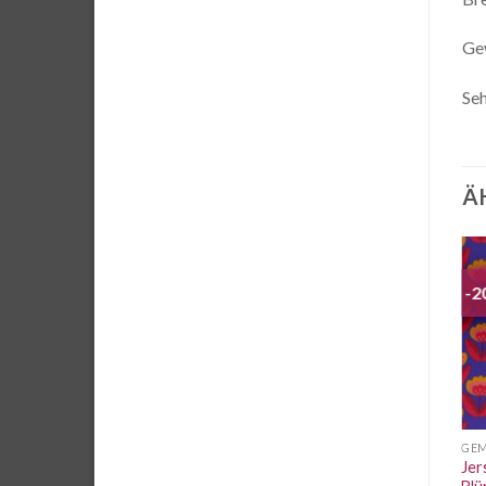
Ge
Seh
Ä
-2
Stoffstübli Basic Kollektion
Auf die
Auf die
Wunschliste
Wunschliste
JERSEY STRICKWARE
GEMUSTERT
GE
Jersey Fräulein von Julie
Jer
Jersey Uni anthrazit