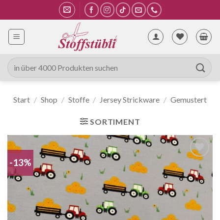
Zum
Inhalt
springen
Suche
nach:
Start
/
Shop
/
Stoffe
/
Jersey Strickware
/
Gemustert
SORTIMENT
-13%
Auf die
Wunschliste