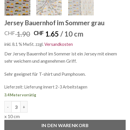
Jersey Bauernhof im Sommer grau
Ursprünglicher
Aktueller
1.90
1.65
/ 10 cm
CHF
CHF
Preis
Preis
inkl. 8.1 % MwSt.
zzgl.
Versandkosten
war:
ist:
CHF 1.90
CHF 1.65.
Der Jersey Bauernhof im Sommer ist ein Jersey mit einem
sehr weichem und angenehmen Griff.
Sehr geeignet für T-shirt und Pumphosen.
Lieferzeit:
Lieferung innert 2-3 Arbeitstagen
3.4 Meter vorrätig
Jersey Bauernhof im Sommer grau Menge
x 10 cm
IN DEN WARENKORB