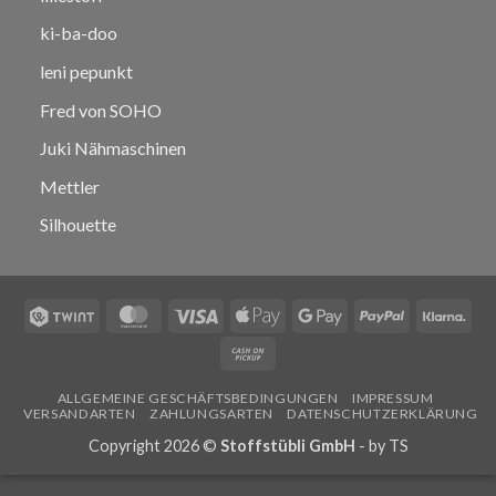
ki-ba-doo
leni pepunkt
Fred von SOHO
Juki Nähmaschinen
Mettler
Silhouette
Twint
MasterCard
Visa
Apple
Google
PayPal
Klar
Pay
Pay
Cash
on
ALLGEMEINE GESCHÄFTSBEDINGUNGEN
IMPRESSUM
Pickup
VERSANDARTEN
ZAHLUNGSARTEN
DATENSCHUTZERKLÄRUNG
Copyright 2026 ©
Stoffstübli GmbH
- by
TS