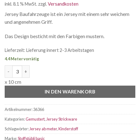
inkl. 8.1 % MwSt.
zzgl.
Versandkosten
Jersey Baufahrzeuge ist ein Jersey mit einem sehr weichem
und angenehmen Griff.
Das Design besticht mit den Farbigen mustern.
Lieferzeit:
Lieferung innert 2-3 Arbeitstagen
4.4 Meter vorrätig
Jersey Baufahrzeuge auf sand Menge
x 10 cm
IN DEN WARENKORB
Artikelnummer:
36366
Kategorien:
Gemustert
,
Jersey Strickware
Schlagwörter:
Jersey ab meter
,
Kinderstoff
Marke:
Stoffstübli basic