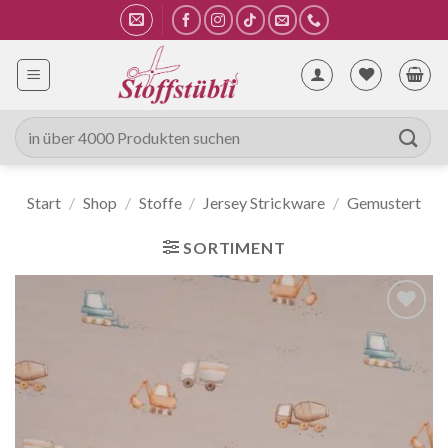
Zum
Inhalt
springen
Suche
nach:
Start
/
Shop
/
Stoffe
/
Jersey Strickware
/
Gemustert
SORTIMENT
Auf die
Wunschliste