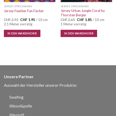
JERSEY STRICKWARE
JERSEY STRICKWARE
Jersey Urban Jungle Coral by
Jersey Feather Fan Fächer
Thorsten Berger
Ursprünglicher
Aktueller
Ursprünglicher
Aktueller
CHF
2.45
CHF
1.95
/ 10 cm
CHF
2.65
CHF
1.85
/ 10 cm
Preis
Preis
Preis
Preis
2.1 Meter vorrätig
1 Meter vorrätig
war:
ist:
war:
ist:
CHF 2.45
CHF 1.95.
CHF 2.65
CHF 1.85.
IN DEN WARENKORB
IN DEN WARENKORB
Unsere Partner
Auswahl der Hersteller unserer Produkte:
Swafing
lillesol&pelle
lillestoff