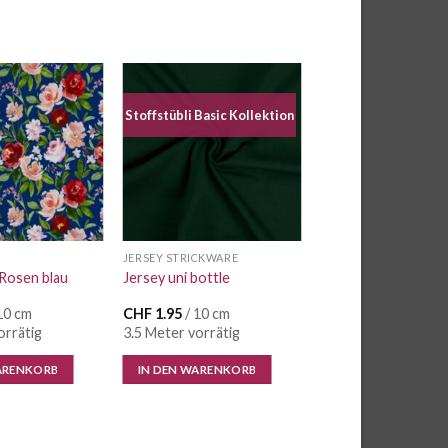
Stoffstübli Basic Kollektion
Auf die
Auf die
Wunschliste
Wunschliste
JERSEY STRICKWARE
 Rosen blau
Jersey uni bottle
10 cm
CHF
1.95
/ 10 cm
orrätig
3.5 Meter vorrätig
ARENKORB
IN DEN WARENKORB