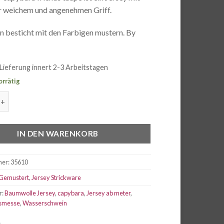
r weichem und angenehmen Griff.
n besticht mit den Farbigen mustern. By
Lieferung innert 2-3 Arbeitstagen
orrätig
pybara friends taupe Menge
IN DEN WARENKORB
mer:
35610
Gemustert
,
Jersey Strickware
r:
Baumwolle Jersey
,
capybara
,
Jersey ab meter
,
usmesse
,
Wasserschwein