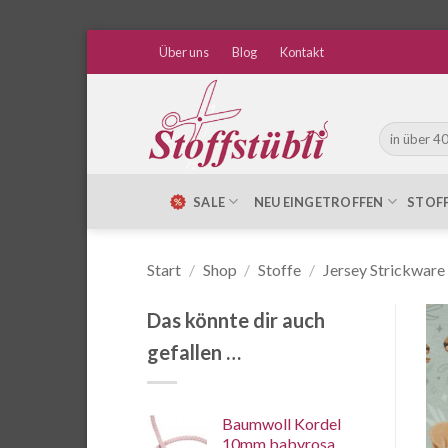
Zum
Über uns
Blog
Kontakt
Inhalt
springen
Suche
nach:
SALE
NEU EINGETROFFEN
STOF
Start
/
Shop
/
Stoffe
/
Jersey Strickware
Das könnte dir auch
gefallen …
Baumwoll Kordel
10mm babyrosa