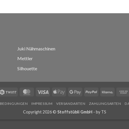
Juki Nähmaschinen
Mettler
Silhouette
Twint
MasterCard
Visa
Apple
Google
PayPal
Klarna
Pay
Pay
SBEDINGUNGEN
IMPRESSUM
VERSANDARTEN
ZAHLUNGSARTEN
D
Copyright 2026 ©
Stoffstübli GmbH
- by
TS