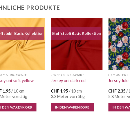
HNLICHE PRODUKTE
ffstübli Basic Kollektion
Stoffstübli Basic Kollektion
Auf die
Auf die
Wunschliste
Wunschliste
SEY STRICKWARE
JERSEY STRICKWARE
GEMUSTERT
sey uni soft yellow
Jersey uni dark red
Jersey Jule
F
1.95
/ 10 cm
CHF
1.95
/ 10 cm
CHF
2.35
/ 
 Meter vorrätig
3.3 Meter vorrätig
5.8 Meter v
N DEN WARENKORB
IN DEN WARENKORB
IN DEN W