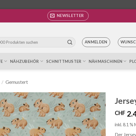
NEWSLETTER
ANMELDEN
WUNSC
FE
NÄHZUBEHÖR
SCHNITTMUSTER
NÄHMASCHINEN
PL
/
Gemustert
Jerse
2.
CHF
Auf die
Wunschliste
inkl. 8.1 %
Der Jersey