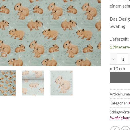
einem seh
Das Desig
Swafing
Lieferzeit:
1.9 Meter v
Jersey ca
x 10 cm
Artikelnum
Kategorien:
Schlagwörte
Swafing ha