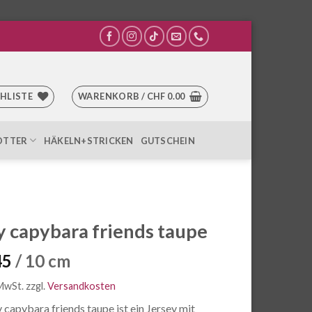
HLISTE
WARENKORB /
CHF
0.00
OTTER
HÄKELN+STRICKEN
GUTSCHEIN
y capybara friends taupe
45
/ 10 cm
 MwSt.
zzgl.
Versandkosten
 capybara friends taupe ist ein Jersey mit