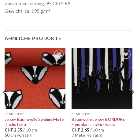
Zusammensetzung: 95 CO 5 EA
Gewicht: ca. 195 g/m²
ÄHNLICHE PRODUKTE
Auf die
Auf die
Wunschliste
Wunschliste
GEMUSTERT
GEMUSTERT
Jersey Baumwolle Swafing Mister
Baumwolle Jersey BORDÜRE
Dachs terra
Fans blau schwarz weiss
CHF
2.55
/ 10 cm
CHF
2.65
/ 10 cm
60 cm vorrätig
7 Meter vorrätig