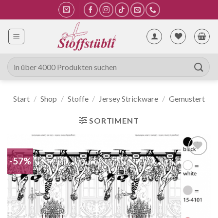
Zum
Inhalt
springen
Suche
nach:
Start
/
Shop
/
Stoffe
/
Jersey Strickware
/
Gemustert
SORTIMENT
-57%
Auf die
Wunschliste