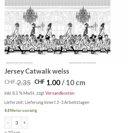
Jersey Catwalk weiss
Ursprünglicher
Aktueller
2.35
1.00
/ 10 cm
CHF
CHF
Preis
Preis
inkl. 8.1 % MwSt.
zzgl.
Versandkosten
war:
ist:
CHF 2.35
CHF 1.00.
Lieferzeit:
Lieferung innert 2-3 Arbeitstagen
8.8 Meter vorrätig
Jersey Catwalk weiss Menge
x 10 cm