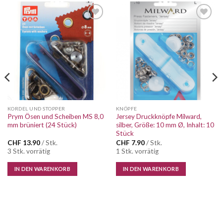
Auf die
Auf die
Wunschliste
Wunschliste
KORDEL UND STOPPER
KNÖPFE
Prym Ösen und Scheiben MS 8,0
Jersey Druckknöpfe Milward,
mm brüniert (24 Stück)
silber, Größe: 10 mm Ø, Inhalt: 10
Stück
CHF
13.90
/ Stk.
CHF
7.90
/ Stk.
3 Stk. vorrätig
1 Stk. vorrätig
IN DEN WARENKORB
IN DEN WARENKORB