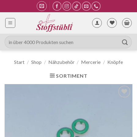
Zum
Inhalt
springen
Suche
nach:
Start
/
Shop
/
Nähzubehör
/
Mercerie
/
Knöpfe
SORTIMENT
Auf die
Wunschliste