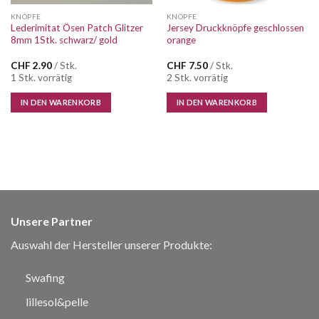
KNÖPFE
KNÖPFE
Lederimitat Ösen Patch Glitzer
Jersey Druckknöpfe geschlossen
8mm 1Stk. schwarz/ gold
orange
CHF
2.90
/ Stk.
CHF
7.50
/ Stk.
1 Stk. vorrätig
2 Stk. vorrätig
IN DEN WARENKORB
IN DEN WARENKORB
Unsere Partner
Auswahl der Hersteller unserer Produkte:
Swafing
lillesol&pelle