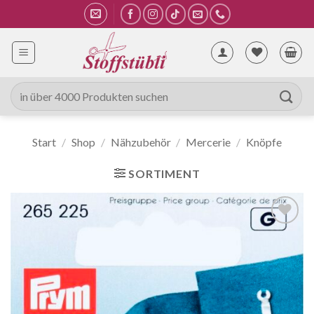
Zum
Inhalt
springen
Suche
nach:
Start
/
Shop
/
Nähzubehör
/
Mercerie
/
Knöpfe
SORTIMENT