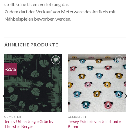
stellt keine Lizenzverletzung dar.
Zudem darf der Verkauf von Meterware des Artikels mit
Nähbeispielen beworben werden.
ÄHNLICHE PRODUKTE
-26%
Auf die
Auf die
Wunschliste
Wunschliste
GEMUSTERT
GEMUSTERT
Jersey Urban Jungle Grün by
Jersey Fräulein von Julie bunte
Thorsten Berger
Bären