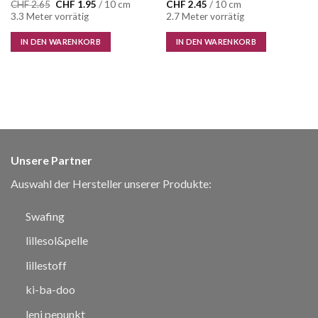
Ursprünglicher
Aktueller
CHF
2.65
CHF
1.95
/ 10 cm
CHF
2.45
/ 10 cm
Preis
Preis
3.3 Meter vorrätig
2.7 Meter vorrätig
war:
ist:
CHF 2.65
CHF 1.95.
IN DEN WARENKORB
IN DEN WARENKORB
Unsere Partner
Auswahl der Hersteller unserer Produkte:
Swafing
lillesol&pelle
lillestoff
ki-ba-doo
leni pepunkt