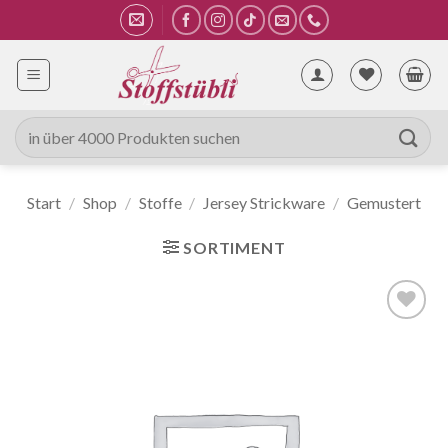
Zum
Inhalt
springen
Suche
nach:
Start
/
Shop
/
Stoffe
/
Jersey Strickware
/
Gemustert
SORTIMENT
Auf die
Wunschliste