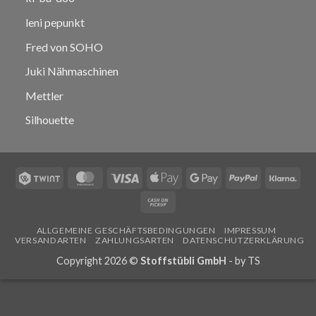
leni pepunkt
Fred von SOHO
Juki Nähmaschinen
Mettler
Silhouette
Twint
MasterCard
Visa
Apple
Google
PayPal
Klar
Pay
Pay
Cash
on
ALLGEMEINE GESCHÄFTSBEDINGUNGEN
IMPRESSUM
Pickup
VERSANDARTEN
ZAHLUNGSARTEN
DATENSCHUTZERKLÄRUNG
Copyright 2026 ©
Stoffstübli GmbH
- by
TS