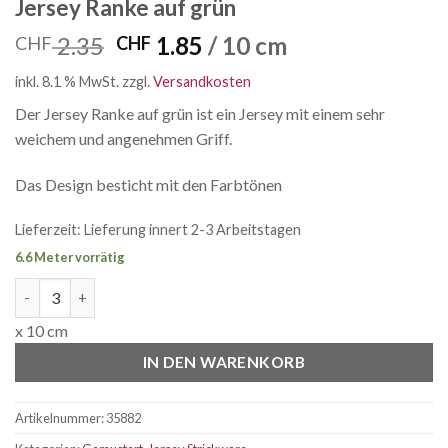
Jersey Ranke auf grün
Ursprünglicher
Aktueller
2.35
1.85
/ 10 cm
CHF
CHF
Preis
Preis
inkl. 8.1 % MwSt.
zzgl.
Versandkosten
war:
ist:
CHF 2.35
CHF 1.85.
Der Jersey Ranke auf grün ist ein Jersey mit einem sehr
weichem und angenehmen Griff.
Das Design besticht mit den Farbtönen
Lieferzeit:
Lieferung innert 2-3 Arbeitstagen
6.6 Meter vorrätig
Jersey Ranke auf grün Menge
x 10 cm
IN DEN WARENKORB
Artikelnummer:
35882