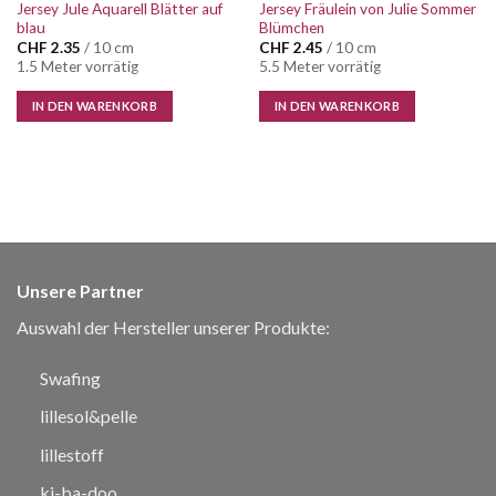
Jersey Jule Aquarell Blätter auf
Jersey Fräulein von Julie Sommer
blau
Blümchen
CHF
2.35
/ 10 cm
CHF
2.45
/ 10 cm
1.5 Meter vorrätig
5.5 Meter vorrätig
IN DEN WARENKORB
IN DEN WARENKORB
Unsere Partner
Auswahl der Hersteller unserer Produkte:
Swafing
lillesol&pelle
lillestoff
ki-ba-doo