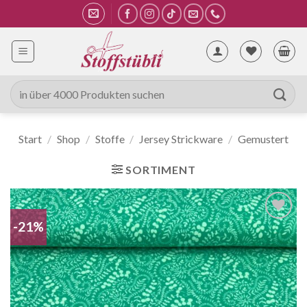
Zum
Inhalt
springen
Suche
nach:
Start
/
Shop
/
Stoffe
/
Jersey Strickware
/
Gemustert
SORTIMENT
-21%
Auf die
Wunschliste