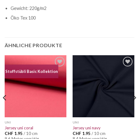
Gewicht: 220g/m2
Öko Tex 100
ÄHNLICHE PRODUKTE
Auf die
Auf die
Stoffstübli Basic Kollektion
Wunschliste
Wunschliste
UNI
UNI
Jersey uni coral
Jersey uni navy
CHF
1.95
/ 10 cm
CHF
1.95
/ 10 cm
9.6 Meter vorrätig
8.4 Meter vorrätig