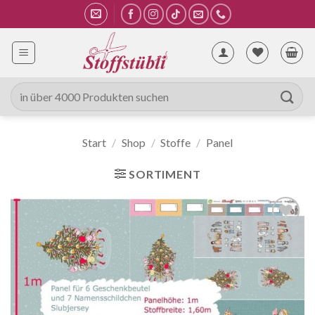
Zum
Inhalt
springen
Suche
nach:
Start
/
Shop
/
Stoffe
/
Panel
SORTIMENT
Auf die
Wunschliste