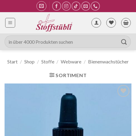
Zum
Inhalt
springen
Suche
nach:
Start
/
Shop
/
Stoffe
/
Webware
/
Bienenwachstücher
SORTIMENT
Auf die
Wunschliste