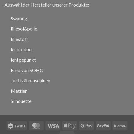
Auswahl der Hersteller unserer Produkte:
Swafing
lillesol&pelle
lillestoff
ki-ba-doo
leni pepunkt
Fred von SOHO
Juki Nähmaschinen
Mettler
Silhouette
Twint
MasterCard
Visa
Apple
Google
PayPal
Klar
Pay
Pay