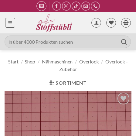
Zum
Inhalt
springen
Suche
nach:
Start
/
Shop
/
Nähmaschinen
/
Overlock
/
Overlock -
Zubehör
SORTIMENT
Auf die
Wunschliste