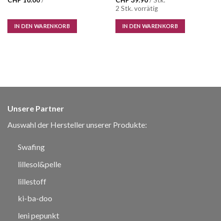
CHF
10.00
/
CHF
39.90
/ Stk.
2 Stk. vorrätig
IN DEN WARENKORB
IN DEN WARENKORB
Unsere Partner
Auswahl der Hersteller unserer Produkte:
Swafing
lillesol&pelle
lillestoff
ki-ba-doo
leni pepunkt