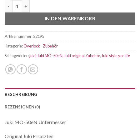
Juki MO-50eN Untermesser Menge
IN DEN WARENKORB
Artikelnummer:
22195
Kategorie:
Overlock - Zubehör
Schlagwörter:
juki
,
Juki MO-50eN
,
Juki original Zubehör
,
Juki style yor life
BESCHREIBUNG
REZENSIONEN (0)
Juki MO-50eN Untermesser
Original Juki Ersatzteil