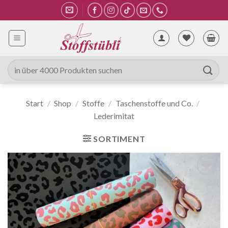
Zum
Inhalt
springen
Suche
nach:
Start
/
Shop
/
Stoffe
/
Taschenstoffe und Co.
/
Lederimitat
SORTIMENT