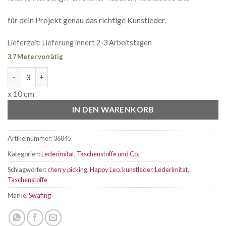
für dein Projekt genau das richtige Kunstleder.
Lieferzeit:
Lieferung innert 2-3 Arbeitstagen
3.7 Meter vorrätig
Kunstleder Happy Leo Rosa Menge
x 10 cm
IN DEN WARENKORB
Artikelnummer:
36045
Kategorien:
Lederimitat
,
Taschenstoffe und Co.
Schlagwörter:
cherry picking
,
Happy Leo
,
kunstleder
,
Lederimitat
,
Taschenstoffe
Marke:
Swafing