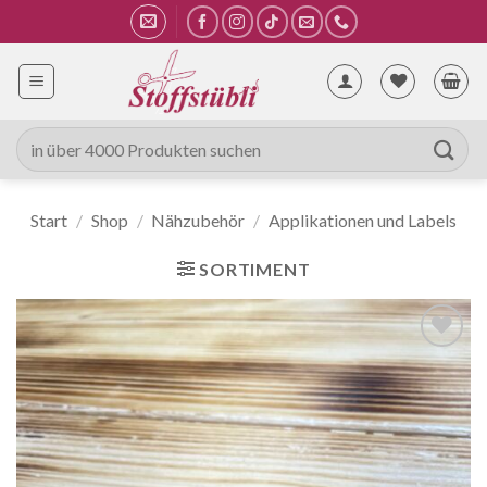
Zum
Inhalt
springen
Suche
nach:
Start
/
Shop
/
Nähzubehör
/
Applikationen und Labels
SORTIMENT
Auf die
Wunschliste