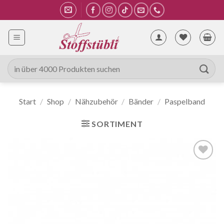
Zum
Inhalt
springen
Suche
nach:
Start
/
Shop
/
Nähzubehör
/
Bänder
/
Paspelband
SORTIMENT
Auf die
Wunschliste