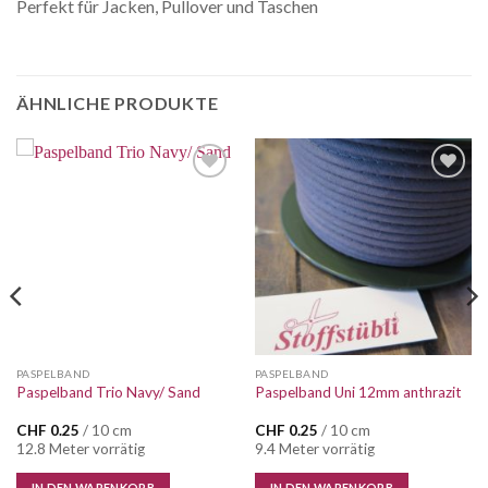
Perfekt für Jacken, Pullover und Taschen
ÄHNLICHE PRODUKTE
Auf die
Auf die
Wunschliste
Wunschliste
PASPELBAND
PASPELBAND
Paspelband Trio Navy/ Sand
Paspelband Uni 12mm anthrazit
CHF
0.25
/ 10 cm
CHF
0.25
/ 10 cm
12.8 Meter vorrätig
9.4 Meter vorrätig
IN DEN WARENKORB
IN DEN WARENKORB