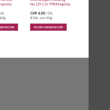
urquoise
No.125 Col. 9984 begonia
Stk.
CHF
6.50
/ Stk.
ätig
8 Stk. vorrätig
ARENKORB
IN DEN WARENKORB