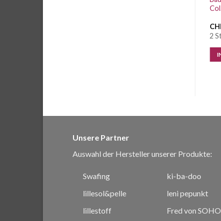
No.125 Col. 9360 Canary
No.125 Col. 8420 Navy Blau
Col
CHF
6.50
/ Stk.
CHF
6.50
/ Stk.
CH
10 Stk. vorrätig
6 Stk. vorrätig
2 S
IN DEN WARENKORB
IN DEN WARENKORB
I
Unsere Partner
Auswahl der Hersteller unserer Produkte:
Swafing
ki-ba-doo
lillesol&pelle
leni pepunkt
lillestoff
Fred von SOHO