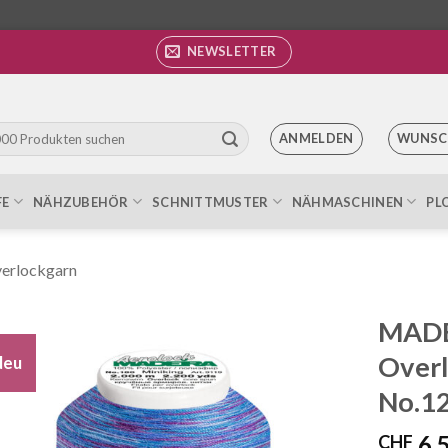
NEWSLETTER
ANMELDEN
WUNSC
FE
NÄHZUBEHÖR
SCHNITTMUSTER
NÄHMASCHINEN
PL
erlockgarn
MADE
Overl
Neu
Auf die
Wunschliste
No.12
6.
CHF