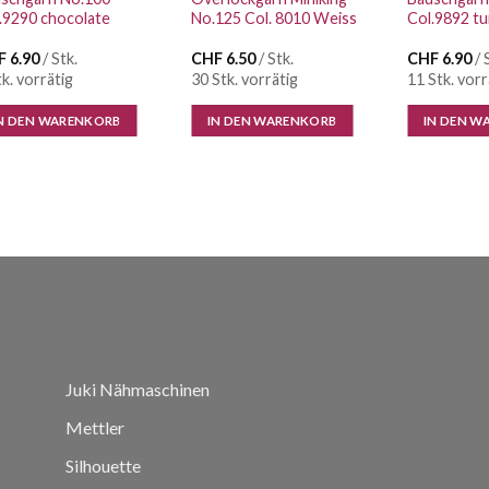
.9290 chocolate
No.125 Col. 8010 Weiss
Col.9892 t
F
6.90
/ Stk.
CHF
6.50
/ Stk.
CHF
6.90
/ 
tk. vorrätig
30 Stk. vorrätig
11 Stk. vorr
N DEN WARENKORB
IN DEN WARENKORB
IN DEN W
Juki Nähmaschinen
Mettler
Silhouette