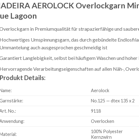
ADEIRA AEROLOCK Overlockgarn Minik
lue Lagoon
Overlockgarn in Premiumqualität für strapazierfähige und saube
Hochwertiges Umspinnungsgarn, das durch gebündelte Endlosfilam
Ummantelung auch ausgesprochen geschmeidig ist
Garantiert Langlebigkeit, selbst bei häufigem Waschen und hoher
Hervorragende Verarbeitungseigenschaften auf allen Näh-, Over
Produkt Details:
Name:
Aerolock
Garnstärke:
No.125 — dtex 135 x 2
Art. No.:
9118
Anwendung:
Overlocken
100% Polyester
Material:
Kernzwirn