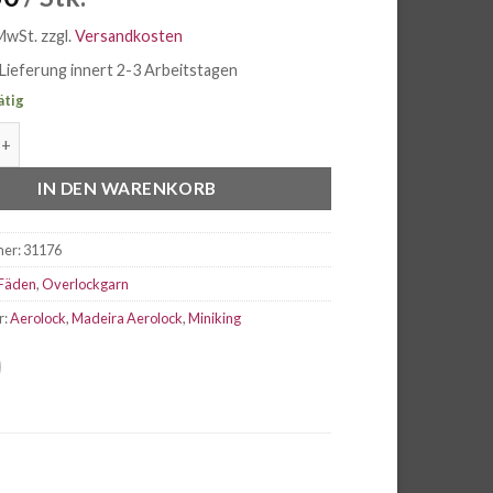
 MwSt.
zzgl.
Versandkosten
Lieferung innert 2-3 Arbeitstagen
ätig
EROLOCK Overlockgarn Miniking No.125 Col. 9508 blue Lagoon 
IN DEN WARENKORB
mer:
31176
Fäden
,
Overlockgarn
r:
Aerolock
,
Madeira Aerolock
,
Miniking