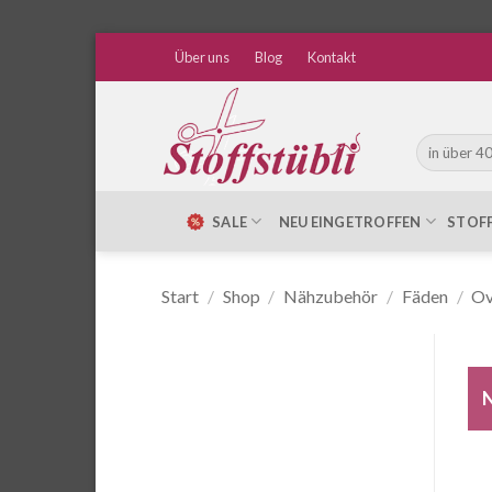
Zum
Über uns
Blog
Kontakt
Inhalt
springen
Suche
nach:
SALE
NEU EINGETROFFEN
STOF
Start
/
Shop
/
Nähzubehör
/
Fäden
/
Ov