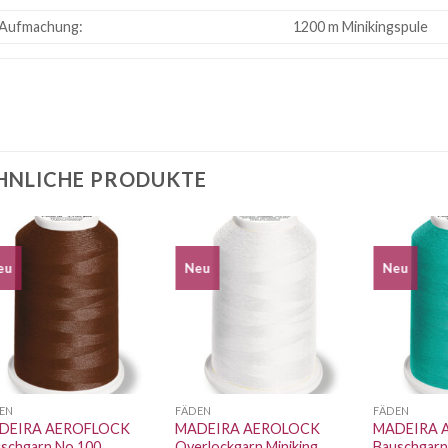
Aufmachung:
1200 m Minikingspule
HNLICHE PRODUKTE
eu
Neu
Neu
Auf die
Auf die
Wunschliste
Wunschliste
EN
FÄDEN
FÄDEN
DEIRA AEROFLOCK
MADEIRA AEROLOCK
MADEIRA 
schgarn No.100
Overlockgarn Miniking
Bauschgarn