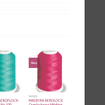
Neu
Auf die
Auf die
Wunschliste
Wunschliste
FÄDEN
AEROFLOCK
MADEIRA AEROLOCK
 No.100
Overlockgarn Miniking