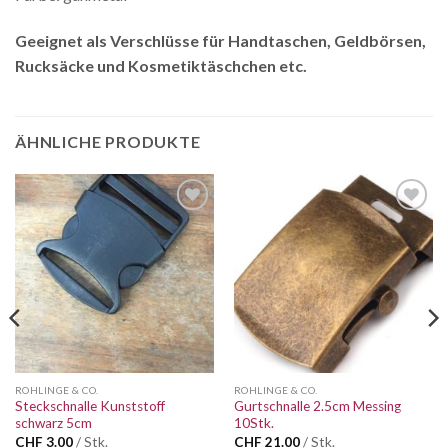
Geeignet als Verschlüsse für Handtaschen, Geldbörsen,
Rucksäcke und Kosmetiktäschchen etc.
ÄHNLICHE PRODUKTE
Auf die
Auf die
Wunschliste
Wunschliste
ROHLINGE & CO.
ROHLINGE & CO.
Steckschnalle Kunststoff
Gurtschnalle 2.5cm Messing
schwarz 5cm
10Stk.
CHF
3.00
/ Stk.
CHF
21.00
/ Stk.