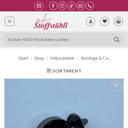
Zum
Inhalt
springen
Suche
nach:
Start
/
Shop
/
Nähzubehör
/
Rohlinge & Co.
SORTIMENT
Auf die
Wunschliste