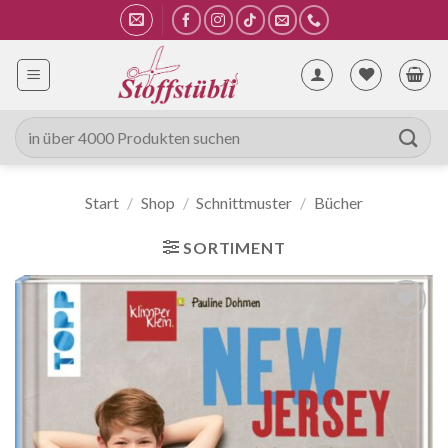
Zum
Inhalt
springen
Suche
nach:
Start
/
Shop
/
Schnittmuster
/
Bücher
SORTIMENT
Auf die
Wunschliste