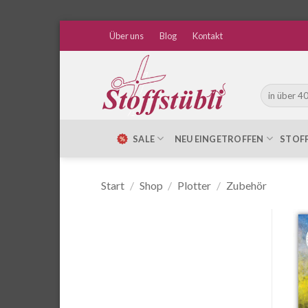
Zum
Über uns
Blog
Kontakt
Inhalt
springen
Suche
nach:
SALE
NEU EINGETROFFEN
STOF
Start
/
Shop
/
Plotter
/
Zubehör