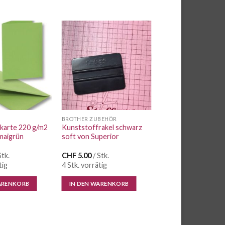
Auf die
Auf die
Wunschliste
Wunschliste
BROTHER ZUBEHÖR
okarte 220 g/m2
Kunststoffrakel schwarz
maigrün
soft von Superior
Stk.
CHF
5.00
/ Stk.
tig
4 Stk. vorrätig
ARENKORB
IN DEN WARENKORB