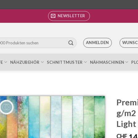
NEWSLETTER
ANMELDEN
WUNSC
FE
NÄHZUBEHÖR
SCHNITTMUSTER
NÄHMASCHINEN
PL
Premi
g/m2 
Auf die
Wunschliste
Light
14
CHF