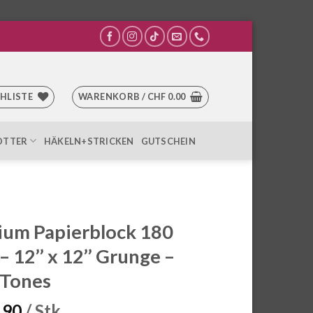
HLISTE
WARENKORB /
CHF
0.00
OTTER
HÄKELN+STRICKEN
GUTSCHEIN
um Papierblock 180
– 12’’ x 12’’ Grunge –
 Tones
.90
/ Stk.