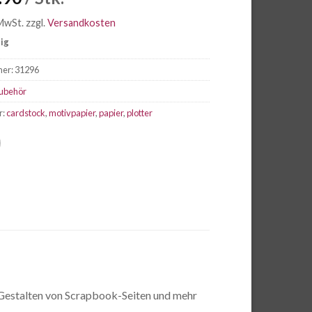
 MwSt.
zzgl.
Versandkosten
tig
mer:
31296
ubehör
r:
cardstock
,
motivpapier
,
papier
,
plotter
 Gestalten von Scrapbook-Seiten und mehr