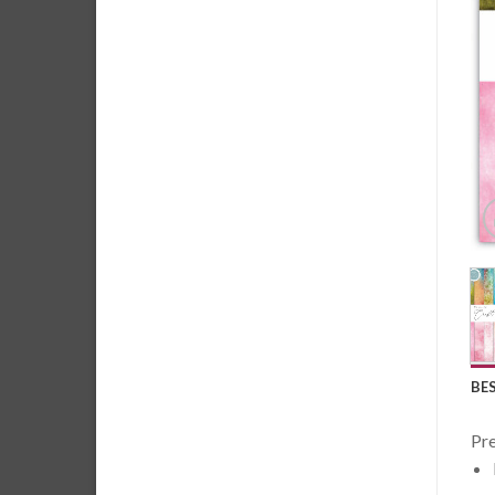
BE
Pre