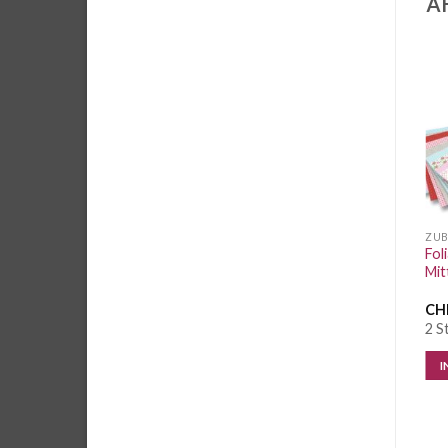
Ä
Auf die
Auf die
Wunschliste
Wunschliste
ZUBEHÖR
SPEZIALFOLIEN
ZU
ImpressArt Aluminium
GoPress Red Foil (Matte
Fol
Armband silber matt small
Finish)
Mit
lang
CHF
1.30
/ Stk.
CHF
4.50
/ Stk.
CH
4 Stk. vorrätig
1 Stk. vorrätig
2 S
IN DEN WARENKORB
IN DEN WARENKORB
I