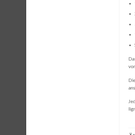
Das
von
Die
ans
Jed
lig