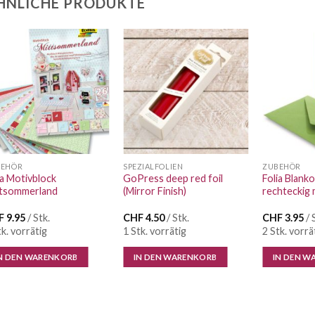
HNLICHE PRODUKTE
Auf die
Auf die
Wunschliste
Wunschliste
BEHÖR
SPEZIALFOLIEN
ZUBEHÖR
ia Motivblock
GoPress deep red foil
Folia Blank
tsommerland
(Mirror Finish)
rechteckig 
F
9.95
/ Stk.
CHF
4.50
/ Stk.
CHF
3.95
/ 
tk. vorrätig
1 Stk. vorrätig
2 Stk. vorrä
N DEN WARENKORB
IN DEN WARENKORB
IN DEN W