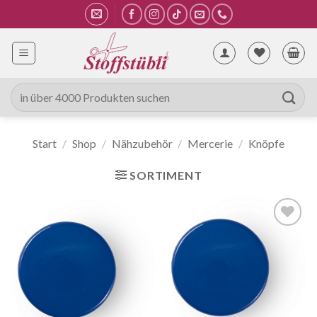
Zum
Inhalt
springen
Suche
nach:
Start
/
Shop
/
Nähzubehör
/
Mercerie
/
Knöpfe
SORTIMENT
Auf die
Wunschliste