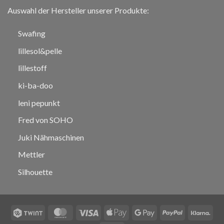
Auswahl der Hersteller unserer Produkte:
Swafing
lillesol&pelle
lillestoff
ki-ba-doo
leni pepunkt
Fred von SOHO
Juki Nähmaschinen
Mettler
Silhouette
Twint
MasterCard
Visa
Apple
Google
PayPal
Klar
Pay
Pay