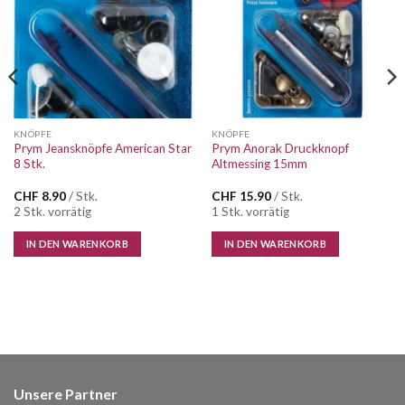
KNÖPFE
KNÖPFE
Prym Jeansknöpfe American Star
Prym Anorak Druckknopf
8 Stk.
Altmessing 15mm
CHF
8.90
/ Stk.
CHF
15.90
/ Stk.
2 Stk. vorrätig
1 Stk. vorrätig
IN DEN WARENKORB
IN DEN WARENKORB
Unsere Partner