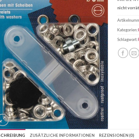
nicht vorrä
Artikelnum
Kategorien:
Schlagwort:
SCHREIBUNG
ZUSÄTZLICHE INFORMATIONEN
REZENSIONEN (0)