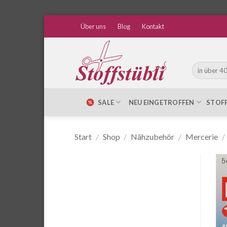
Zum
Über uns
Blog
Kontakt
Inhalt
springen
Suche
nach:
SALE
NEU EINGETROFFEN
STOF
Start
/
Shop
/
Nähzubehör
/
Mercerie
/