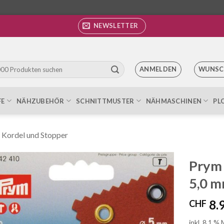
NEWSLETTER
ANMELDEN
WUNSC
FE
NÄHZUBEHÖR
SCHNITTMUSTER
NÄHMASCHINEN
PL
Kordel und Stopper
Prym
5,0 m
Auf die
Wunschliste
8.
CHF
inkl. 8.1 %