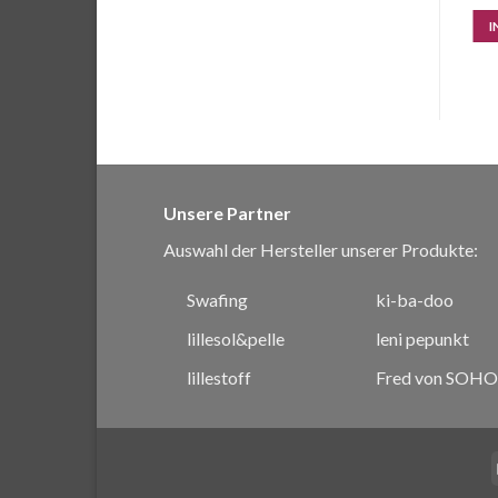
IN DEN WARENKORB
IN DEN WARENKORB
I
Unsere Partner
Auswahl der Hersteller unserer Produkte:
Swafing
ki-ba-doo
lillesol&pelle
leni pepunkt
lillestoff
Fred von SOHO