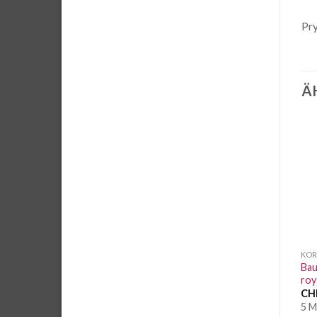
Pry
Ä
Auf die
Auf die
Wunschliste
Wunschliste
KORDEL UND STOPPER
KORDEL UND STOPPER
KOR
Baumwoll Kordel Hellblau
Baumwollkordel ca. 1cm,
Bau
8mm Weiche Qualität
sattes grün
roy
CHF
0.25
/ 10 cm
CHF
0.25
/ 10 cm
CH
70.3 Meter vorrätig
25.5 Meter vorrätig
5 M