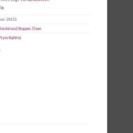
tig
mer:
24155
Kordel und Stopper
,
Ösen
Prym Nähfrei