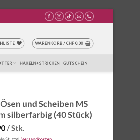
HLISTE
WARENKORB /
CHF
0.00
OTTER
HÄKELN+STRICKEN
GUTSCHEIN
 Ösen und Scheiben MS
m silberfarbig (40 Stück)
90
/ Stk.
 MwSt.
zzgl.
Versandkosten