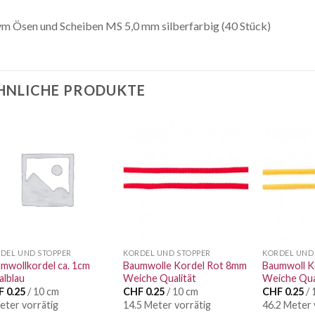
m Ösen und Scheiben MS 5,0 mm silberfarbig (40 Stück)
HNLICHE PRODUKTE
Auf die
Auf die
Wunschliste
Wunschliste
DEL UND STOPPER
KORDEL UND STOPPER
KORDEL UND
mwollkordel ca. 1cm
Baumwolle Kordel Rot 8mm
Baumwoll K
alblau
Weiche Qualität
Weiche Qua
F
0.25
/ 10 cm
CHF
0.25
/ 10 cm
CHF
0.25
/ 
eter vorrätig
14.5 Meter vorrätig
46.2 Meter 