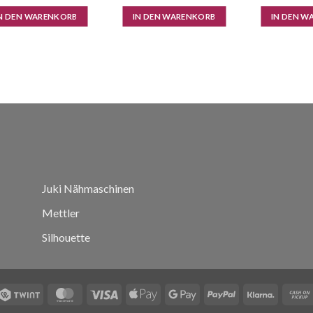
N DEN WARENKORB
IN DEN WARENKORB
IN DEN W
Juki Nähmaschinen
Mettler
Silhouette
Twint
MasterCard
Visa
Apple
Google
PayPal
Klarna
Pay
Pay