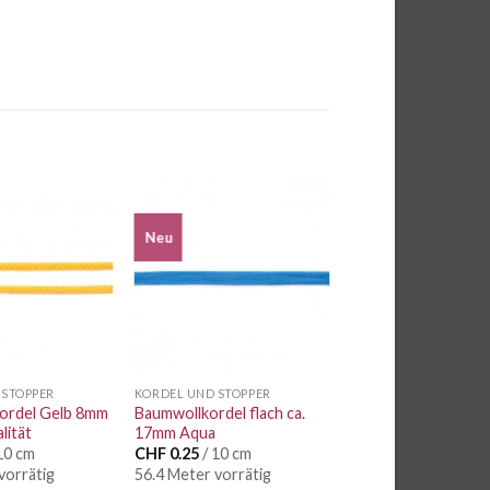
Neu
Auf die
Auf die
Wunschliste
Wunschliste
 STOPPER
KORDEL UND STOPPER
ordel Gelb 8mm
Baumwollkordel flach ca.
lität
17mm Aqua
10 cm
CHF
0.25
/ 10 cm
vorrätig
56.4 Meter vorrätig