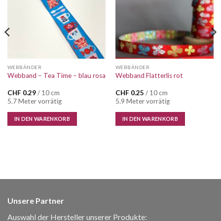
WEBBÄNDER
WEBBÄNDER
Webband – Tea Time – blau rosa
Webband Flatterlis rot
CHF
0.29
/ 10 cm
CHF
0.25
/ 10 cm
5.7 Meter vorrätig
5.9 Meter vorrätig
IN DEN WARENKORB
IN DEN WARENKORB
Unsere Partner
Auswahl der Hersteller unserer Produkte: