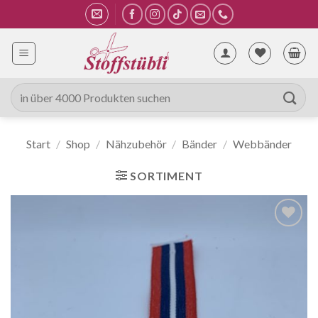
Zum
Inhalt
springen
Suche
nach:
Start
/
Shop
/
Nähzubehör
/
Bänder
/
Webbänder
SORTIMENT
Auf die
Wunschliste