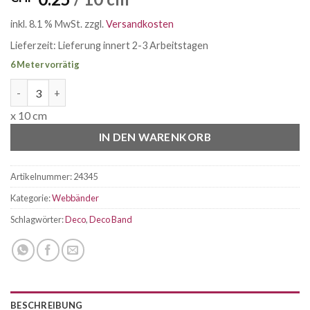
inkl. 8.1 % MwSt.
zzgl.
Versandkosten
Lieferzeit:
Lieferung innert 2-3 Arbeitstagen
6 Meter vorrätig
Retro Stripes rot blau weiss Menge
x 10 cm
IN DEN WARENKORB
Artikelnummer:
24345
Kategorie:
Webbänder
Schlagwörter:
Deco
,
Deco Band
BESCHREIBUNG